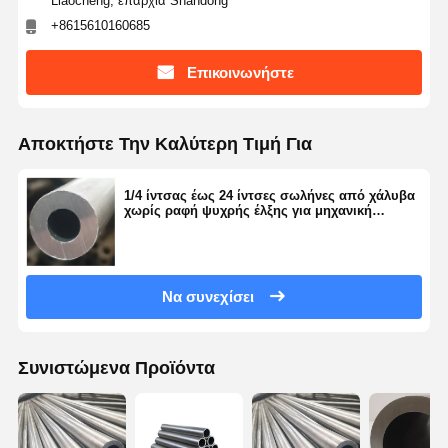
Liaocheng, επαρχία Shandong
+8615610160685
Επικοινωνήστε
Αποκτήστε Την Καλύτερη Τιμή Για
1/4 ίντσας έως 24 ίντσες σωλήνες από χάλυβα
χωρίς ραφή ψυχρής έλξης για μηχανική
ακριβείας και μεταφορά πετρελαίου, αερίου και
λυμάτων
Να συνεχίσει
Συνιστώμενα Προϊόντα