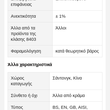
επιφάνειας
Ανεκτικότητα
± 1%
Ποιοτικός
Επαφή
Νέα
Έλεγχος
Άλλα από τα
Άλλοι
προϊόντα της
Ενωμένοι στενά σωλήνες χάλυβα
κλάσης 8403
Χωρίς συγκόλληση σωλήνες χάλυβα
Φαραμολόγηση
κατά θεωρητικό βάρος
Σωλήνες από ανοξείδωτο χάλυβα
Άλλα χαρακτηριστικά
Σιδηρουργικοί σωλήνες ακριβείας
Τεχνητά κυλίνδρους
Χώρος
Σάντονγκ, Κίνα
καταγωγής
Καυτός - κυλημένες σπείρες
Σύνθετο ή όχι
Άλλα από κράμα
Ελασματοποιημένες εν ψυχρώ σπείρες
Τύπος
BS, EN, GB, AISI,
Επικάλυψη με χρώμα