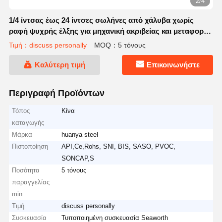
2/4
1/4 ίντσας έως 24 ίντσες σωλήνες από χάλυβα χωρίς
ραφή ψυχρής έλξης για μηχανική ακριβείας και μεταφορά
πετρελαίου, αερίου και λυμάτων
Τιμή：discuss personally
MOQ：5 τόνους
Καλύτερη τιμή
Επικοινωνήστε
Περιγραφή Προϊόντων
Τόπος
Κίνα
καταγωγής
Μάρκα
huanya steel
Πιστοποίηση
API,Ce,Rohs, SNI, BIS, SASO, PVOC,
SONCAP,S
Ποσότητα
5 τόνους
παραγγελίας
min
Τιμή
discuss personally
Συσκευασία
Τυποποιημένη συσκευασία Seaworth