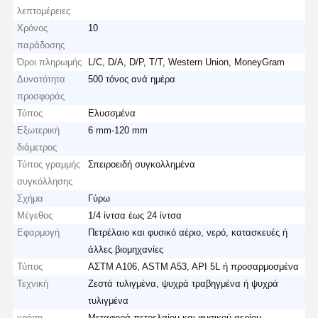
λεπτομέρειες
Χρόνος
10
παράδοσης
Όροι πληρωμής
L/C, D/A, D/P, T/T, Western Union, MoneyGram
Δυνατότητα
500 τόνος ανά ημέρα
προσφοράς
Τύπος
Ελυσσμένα
Εξωτερική
6 mm-120 mm
διάμετρος
Τύπος γραμμής
Σπειροειδή συγκολλημένα
συγκόλλησης
Σχήμα
Γύρω
Μέγεθος
1/4 ίντσα έως 24 ίντσα
Εφαρμογή
Πετρέλαιο και φυσικό αέριο, νερό, κατασκευές ή
άλλες βιομηχανίες
Τύπος
ΑΣTM A106, ASTM A53, API 5L ή προσαρμοσμένα
Τεχνική
Ζεστά τυλιγμένα, ψυχρά τραβηγμένα ή ψυχρά
τυλιγμένα
χρήση
Μεταφορά πετρελαίου και φυσικού αερίου