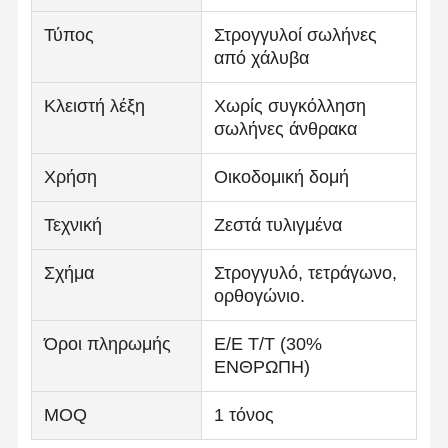
Τύπος
Στρογγυλοί σωλήνες
από χάλυβα
Κλειστή λέξη
Χωρίς συγκόλληση
σωλήνες άνθρακα
Χρήση
Οικοδομική δομή
Τεχνική
Ζεστά τυλιγμένα
Σχήμα
Στρογγυλό, τετράγωνο,
ορθογώνιο.
Όροι πληρωμής
Ε/Ε Τ/Τ (30%
ΕΝΘΡΩΠΗ)
MOQ
1 τόνος