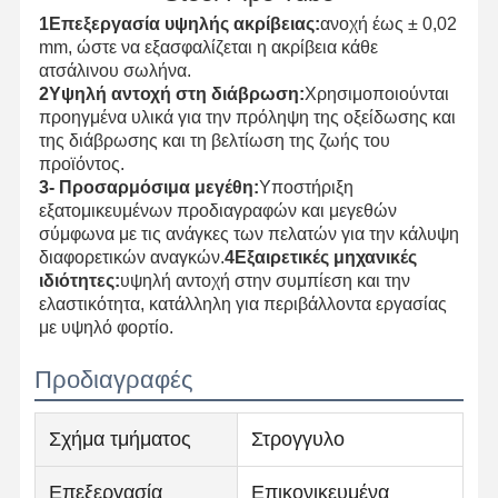
1Επεξεργασία υψηλής ακρίβειας:
ανοχή έως ± 0,02
mm, ώστε να εξασφαλίζεται η ακρίβεια κάθε
ατσάλινου σωλήνα.
2Υψηλή αντοχή στη διάβρωση:
Χρησιμοποιούνται
προηγμένα υλικά για την πρόληψη της οξείδωσης και
της διάβρωσης και τη βελτίωση της ζωής του
προϊόντος.
3- Προσαρμόσιμα μεγέθη:
Υποστήριξη
εξατομικευμένων προδιαγραφών και μεγεθών
σύμφωνα με τις ανάγκες των πελατών για την κάλυψη
διαφορετικών αναγκών.
4Εξαιρετικές μηχανικές
ιδιότητες:
υψηλή αντοχή στην συμπίεση και την
ελαστικότητα, κατάλληλη για περιβάλλοντα εργασίας
με υψηλό φορτίο.
Προδιαγραφές
Αρχική
Προϊόντα
Σχετικά Με
Γύρος
Σχήμα τμήματος
Στρογγυλο
Σελίδα
Εμάς
Εργοστασίων
Επεξεργασία
Επικονικευμένα