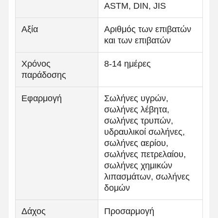
ASTM, DIN, JIS
Στρογγυλοί από ανοξείδωτο χάλυβα
Αξία
Αριθμός των επιβατών
Αλουμινένιες ράβδοι και περιτυλίγματα
και των επιβατών
Χάλκινες Λωρίδες και Χάλκινες ράβδους
Χρόνος
8-14 ημέρες
παράδοσης
Πλινθώματα ψευδάργυρου
Κελύβια Ίγκοντς και Πλάκες Κελύβδου
Εφαρμογή
Σωλήνες υγρών,
σωλήνες λέβητα,
σωλήνες τρυπών,
υδραυλικοί σωλήνες,
σωλήνες αερίου,
σωλήνες πετρελαίου,
σωλήνες χημικών
λιπασμάτων, σωλήνες
δομών
Δάχος
Προσαρμογή