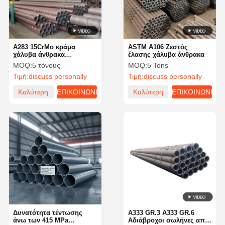
Α283 15CrMo κράμα
ASTM A106 Ζεστός
χάλυβα άνθρακα
έλασης χάλυβα άνθρακα
Αδιάβροχοι σωλήνες
MOQ:
5 τόνους
MOQ:
5 Tons
Βιομηχανικοί ASTM A106
Τιμή:
discuss personally
Τιμή:
discuss personally
Αδιάβροχοι σωλήνες
Καλύτερη
ΕΠΙΚΟΙΝΩΝΙΑ
Καλύτερη
ΕΠΙΚΟΙΝΩΝΙΑ
τιμή
τιμή
Αρχική
Προϊόντα
Σχετικά Με
Γύρος
Σελίδα
Εμάς
Εργοστασίων
Δυνατότητα τέντωσης
Α333 GR.3 Α333 GR.6
άνω των 415 MPa
Αδιάβροχοι σωλήνες από