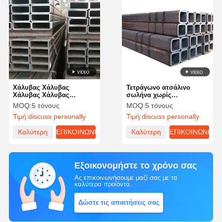
Χάλυβας Χάλυβας
Τετράγωνο ατσάλινο
Χάλυβας Χάλυβας
σωλήνα χωρίς
Χάλυβας Χάλυβας
συγκόλληση θερμά
MOQ:
5 τόνους
MOQ:
5 τόνους
κυλούμενα αντοχή στη
Τιμή:
discuss personally
Τιμή:
discuss personally
διάβρωση για το κτίριο
Καλύτερη
ΕΠΙΚΟΙΝΩΝΙΑ
Καλύτερη
ΕΠΙΚΟΙΝΩΝΙΑ
τιμή
τιμή
Εξοικονομήστε το χρόνο σας
Ας επικοινωνήσουμε μαζί σας με τα
καλύτερα προϊόντα.
Δώστε τις απαιτήσεις σας