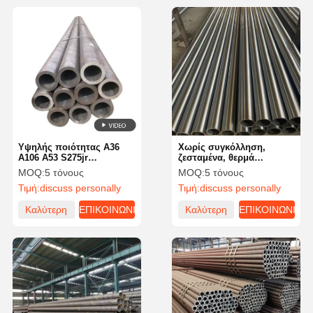
Υψηλής ποιότητας A36
Χωρίς συγκόλληση,
A106 A53 S275jr
ζεσταμένα, θερμά
Στρογγυλό σωλήνα από
κυλούμενα σωλήνες από
MOQ:
5 τόνους
MOQ:
5 τόνους
χάλυβα άνθρακα θερμό
χάλυβα άνθρακα
Τιμή:
discuss personally
Τιμή:
discuss personally
και κρύο έλαση
Καλύτερη
ΕΠΙΚΟΙΝΩΝΙΑ
Καλύτερη
ΕΠΙΚΟΙΝΩΝΙΑ
τιμή
τιμή