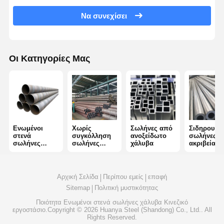
Να συνεχίσει
Στρογγυλοί από ανοξείδωτο χάλυβα
Αλουμινένιες ράβδοι και περιτυλίγματα
Οι Κατηγορίες Μας
Χάλκινες Λωρίδες και Χάλκινες ράβδους
Πλινθώματα ψευδάργυρου
Κελύβια Ίγκοντς και Πλάκες Κελύβδου
Ενωμένοι
Χωρίς
Σωλήνες από
Σιδηρουργι
στενά
συγκόλληση
ανοξείδωτο
σωλήνες
σωλήνες
σωλήνες
χάλυβα
ακριβείας
χάλυβα
χάλυβα
Αρχική Σελίδα
Περίπου εμείς
επαφή
Sitemap
Πολιτική μυστικότητας
Ποιότητα
Ενωμένοι στενά σωλήνες χάλυβα
Κινεζικό
εργοστάσιο.Copyright © 2026 Huanya Steel (Shandong) Co., Ltd.. All
Rights Reserved.