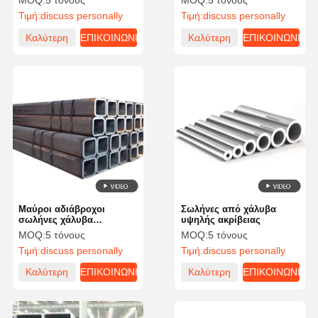
MOQ:
5 τόνους
MOQ:
5 τόνους
συγκόλληση
Τιμή:
discuss personally
Τιμή:
discuss personally
Καλύτερη
ΕΠΙΚΟΙΝΩΝΙΑ
Καλύτερη
ΕΠΙΚΟΙΝΩΝΙΑ
τιμή
τιμή
Μαύροι αδιάβροχοι
Σωλήνες από χάλυβα
σωλήνες χάλυβα
υψηλής ακρίβειας
τετράγωνο σχήμα θερμό
MOQ:
5 τόνους
MOQ:
5 τόνους
έλασης χάλυβα σωλήνα
Τιμή:
discuss personally
Τιμή:
discuss personally
μακράς διάρκειας
Καλύτερη
ΕΠΙΚΟΙΝΩΝΙΑ
Καλύτερη
ΕΠΙΚΟΙΝΩΝΙΑ
τιμή
τιμή