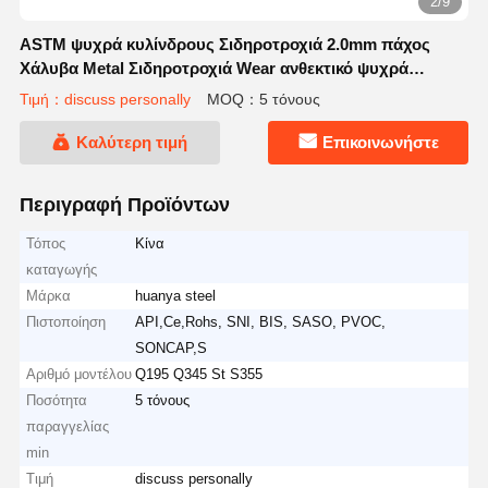
3/9
ASTM ψυχρά κυλίνδρους Σιδηροτροχιά 2.0mm πάχος
Χάλυβα Metal Σιδηροτροχιά Wear ανθεκτικό ψυχρά
κυλίνδρους Σιδηροτροχιά άνθρακα
Τιμή：discuss personally
MOQ：5 τόνους
Καλύτερη τιμή
Επικοινωνήστε
Περιγραφή Προϊόντων
Τόπος
Κίνα
καταγωγής
Μάρκα
huanya steel
Πιστοποίηση
API,Ce,Rohs, SNI, BIS, SASO, PVOC,
SONCAP,S
Αριθμό μοντέλου
Q195 Q345 St S355
Ποσότητα
5 τόνους
παραγγελίας
min
Τιμή
discuss personally