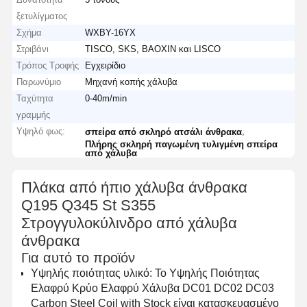
ξετυλίγματος
Σχήμα
WXBY-16YX
Στριβάνι
TISCO, SKS, BAOXIN και LISCO
Τρόπος Τροφής
Εγχειρίδιο
Παρωνύμιο
Μηχανή κοπής χάλυβα
Ταχύτητα
0-40m/min
γραμμής
Υψηλό φως:
,
σπείρα από σκληρό ατσάλι άνθρακα
Πλήρης σκληρή παγωμένη τυλιγμένη σπείρα
από χάλυβα
Πλάκα από ήπιο χάλυβα άνθρακα
Q195 Q345 St S355
Στρογγυλοκύλινδρο από χάλυβα
άνθρακα
Για αυτό το προϊόν
Υψηλής ποιότητας υλικό: Το Υψηλής Ποιότητας
Ελαφρύ Κρύο Ελαφρύ Χάλυβα DC01 DC02 DC03
Carbon Steel Coil with Stock είναι κατασκευασμένο