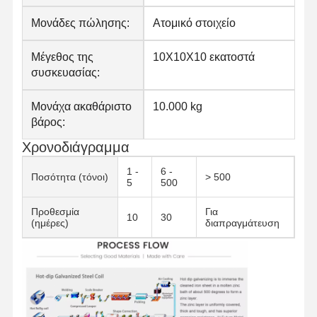
Μονάδες πώλησης:
Ατομικό στοιχείο
Μέγεθος της
10X10X10 εκατοστά
συσκευασίας:
Μονάχα ακαθάριστο
10.000 kg
βάρος:
Χρονοδιάγραμμα
1 -
6 -
Ποσότητα (τόνοι)
> 500
5
500
Προθεσμία
Για
10
30
(ημέρες)
διαπραγμάτευση