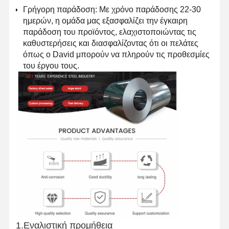
Γρήγορη παράδοση: Με χρόνο παράδοσης 22-30
ημερών, η ομάδα μας εξασφαλίζει την έγκαιρη
παράδοση του προϊόντος, ελαχιστοποιώντας τις
Ποιοτικός
Επαφή
Νέα
καθυστερήσεις και διασφαλίζοντας ότι οι πελάτες
Έλεγχος
όπως ο David μπορούν να πληρούν τις προθεσμίες
του έργου τους.
Ενωμένοι στενά σωλήνες χάλυβα
Χωρίς συγκόλληση σωλήνες χάλυβα
Σωλήνες από ανοξείδωτο χάλυβα
Σιδηρουργικοί σωλήνες ακριβείας
Τεχνητά κυλίνδρους
Καυτός - κυλημένες σπείρες
Ελασματοποιημένες εν ψυχρώ σπείρες
Επικάλυψη με χρώμα
1.Εναλιστική προμήθεια