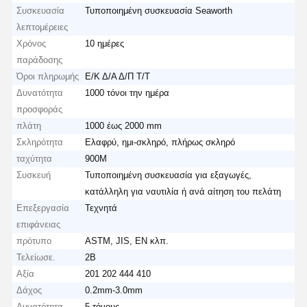
Συσκευασία
Τυποποιημένη συσκευασία Seaworth
λεπτομέρειες
Χρόνος
10 ημέρες
παράδοσης
Όροι πληρωμής
Ε/Κ Δ/Α Δ/Π Τ/Τ
Δυνατότητα
1000 τόνοι την ημέρα
προσφοράς
πλάτη
1000 έως 2000 mm
Σκληρότητα
Ελαφρύ, ημι-σκληρό, πλήρως σκληρό
ταχύτητα
900M
Συσκευή
Τυποποιημένη συσκευασία για εξαγωγές,
κατάλληλη για ναυτιλία ή ανά αίτηση του πελάτη
Επεξεργασία
Τεχνητά
επιφάνειας
πρότυπο
ASTM, JIS, EN κλπ.
Τελείωσε.
2Β
Αξία
201 202 444 410
Δάχος
0.2mm-3.0mm
Δυνατότητα
5 τόνους