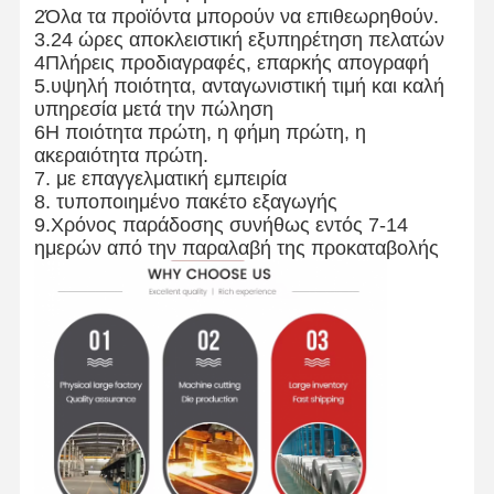
2Όλα τα προϊόντα μπορούν να επιθεωρηθούν.
Στρογγυλοί από ανοξείδωτο χάλυβα
3.24 ώρες αποκλειστική εξυπηρέτηση πελατών
4Πλήρεις προδιαγραφές, επαρκής απογραφή
Αλουμινένιες ράβδοι και περιτυλίγματα
5.υψηλή ποιότητα, ανταγωνιστική τιμή και καλή
υπηρεσία μετά την πώληση
Χάλκινες Λωρίδες και Χάλκινες ράβδους
6Η ποιότητα πρώτη, η φήμη πρώτη, η
ακεραιότητα πρώτη.
Πλινθώματα ψευδάργυρου
7. με επαγγελματική εμπειρία
8. τυποποιημένο πακέτο εξαγωγής
Κελύβια Ίγκοντς και Πλάκες Κελύβδου
9.Χρόνος παράδοσης συνήθως εντός 7-14
ημερών από την παραλαβή της προκαταβολής