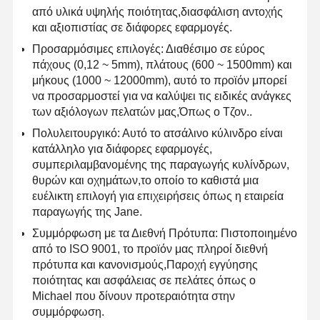
από υλικά υψηλής ποιότητας,διασφάλιση αντοχής
και αξιοπιστίας σε διάφορες εφαρμογές.
Προσαρμόσιμες επιλογές: Διαθέσιμο σε εύρος
πάχους (0,12 ~ 5mm), πλάτους (600 ~ 1500mm) και
μήκους (1000 ~ 12000mm), αυτό το προϊόν μπορεί
να προσαρμοστεί για να καλύψει τις ειδικές ανάγκες
των αξιόλογων πελατών μας,Όπως ο Τζον..
Πολυλειτουργικό: Αυτό το ατσάλινο κύλινδρο είναι
κατάλληλο για διάφορες εφαρμογές,
συμπεριλαμβανομένης της παραγωγής κυλίνδρων,
θυρών και οχημάτων,το οποίο το καθιστά μια
ευέλικτη επιλογή για επιχειρήσεις όπως η εταιρεία
παραγωγής της Jane.
Συμμόρφωση με τα Διεθνή Πρότυπα: Πιστοποιημένο
από το ISO 9001, το προϊόν μας πληροί διεθνή
πρότυπα και κανονισμούς,Παροχή εγγύησης
Αρχική
Προϊόντα
Σχετικά Με
Γύρος
ποιότητας και ασφάλειας σε πελάτες όπως ο
Σελίδα
Εμάς
Εργοστασίων
Michael που δίνουν προτεραιότητα στην
συμμόρφωση.