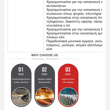
Χρησιμοποιείται για την κατασκευή αμα
αυτοκινήτων.
Χρησιμοποιείται για την κατασκευή περι
συσκευών όπως ψυγεία, πλυντήρια ρούχω
Χρησιμοποιείται στην κατασκευή πύργων
Ποιοτικός
Επαφή
Νέα
τηλεφώνου, διακόπτη υψηλής τάσης
Έλεγχος
ντουλάπια κ.λπ.
Χρησιμοποιείται για την κατασκευή δια
Χρησιμοποιείται στην κατασκευή εμπορε
Ενωμένοι στενά σωλήνες χάλυβα
πλοίων κλπ.
Παραδοσιακά μουσικά όργανα, σκουπιδοτε
πάγκους, ρολόγια, ιατρικό εξοπλισμό, φ
Χωρίς συγκόλληση σωλήνες χάλυβα
κλπ.
Σωλήνες από ανοξείδωτο χάλυβα
Σιδηρουργικοί σωλήνες ακριβείας
Τεχνητά κυλίνδρους
Καυτός - κυλημένες σπείρες
Ελασματοποιημένες εν ψυχρώ σπείρες
Επικάλυψη με χρώμα