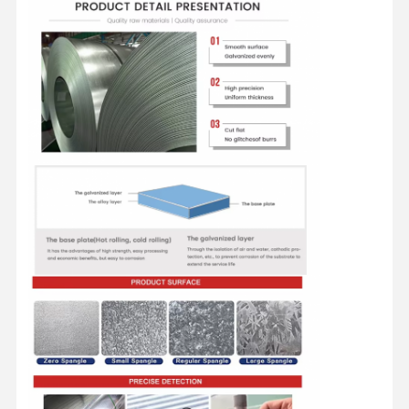
Στρογγυλοί από ανοξείδωτο χάλυβα
Αλουμινένιες ράβδοι και περιτυλίγματα
Χάλκινες Λωρίδες και Χάλκινες ράβδους
Πλινθώματα ψευδάργυρου
Κελύβια Ίγκοντς και Πλάκες Κελύβδου