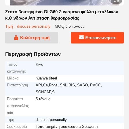
2/6
Ζεστό βουτηγμένο Gi G60 Ζυγισμένο φύλλο μεταλλικών
κυλίνδρων Αντίσταση θερμοκρασίας
Τιμή：discuss personally
MOQ：5 τόνους
Καλύτερη τιμή
Επικοινωνήστε
Περιγραφή Προϊόντων
Τόπος
Κίνα
καταγωγής
Μάρκα
huanya steel
Πιστοποίηση
API,Ce,Rohs, SNI, BIS, SASO, PVOC,
SONCAP,S
Ποσότητα
5 τόνους
παραγγελίας
min
Τιμή
discuss personally
Συσκευασία
Τυποποιημένη συσκευασία Seaworth