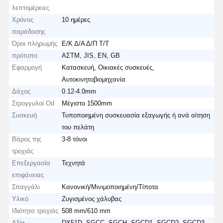
λεπτομέρειες
Χρόνος
10 ημέρες
παράδοσης
Όροι πληρωμής
Ε/Κ Δ/Α Δ/Π Τ/Τ
πρότυπο
ΑΣTM, JIS, EN, GB
Εφαρμογή
Κατασκευή, Οικιακές συσκευές,
Αυτοκινητοβιομηχανία
Δάχος
0.12-4.0mm
Στρογγυλοί Od
Μέγιστο 1500mm
Συσκευή
Τυποποιημένη συσκευασία εξαγωγής ή ανά αίτηση
του πελάτη
Βάρος της
3-8 τόνοι
τροχιάς
Επεξεργασία
Τεχνητά
επιφάνειας
Σπαγγάλι
Κανονική/Μινιμοποιημένη/Τίποτα
Υλικό
Ζυγισμένος χάλυβας
Ιδιότητα τροχιάς
508 mm/610 mm
Αξία
DX51D, SGCC, SGCH, SGCD1, SGCD2, SGCD3,