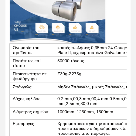
Ονομασία του
καυτές πωλήσεις 0,35mm 24 Gauge Ζινκ ε
προϊόντος:
Plate Προχρωματισμένα Galvalume Coils 
Ποσότητες επί
50000 τόνους
τόπου:
Περιεκτικότητα σε
Z30g-Z275g
ψευδάργυρο:
Σπάνγκλς:
Μηδέν Σπάνγκλς, μικρές Σπάνγκλς, κανον
Δάχος κηλίδας:
0.2 mm,00,3 mm,00,4 mm,0.5mm,00,6 
mm,2.5mm,30,0 mm
Διάμετρος σημείου:
1000mm, 1250mm, 1500mm
Αρχική
Προϊόντα
Σχετικά Με
Γύρος
Σελίδα
Εμάς
Εργοστασίων
Εφαρμογές:
Χρησιμοποιείται για την κατασκευή ορο
προστατευτικών σιδηροδρόμων κ.λπ., παρ
προστασίας από πυρκαγιά.