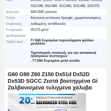
SGC340, SGC400, SGC440, SGC490, SGC570
Διάμετρο
600-1500 χιλιοστά
Τελεία
Κανονική εκτύπωση Spangle, χρωματοποιημένη,
επιφάνειας
λαδιωμένη, αντιδάκτυλο
Επιχρισμός
40-275 g/m2
ψευδαργύρου
ΓΙ G60 Ζυγισμένα περιτυλίγματα φύλλου
Υψηλό φως:
μετάλλου
,
Τεχνολογικές συσκευές για την κατασκευή
ηλεκτρικών συστοιχιών
,
ΓΙ G60 Ζυγισμένο ρολό ατσάλι
G60 G90 Z60 Z150 Dx51d Dx52D
Dx53D SGCC Ζεστά βουτηγμένα Gi
Ζαλβανισμένα τυλιγμένα χάλυβα