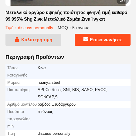
2/7
Μεταλλικό αργύρο υψηλής ποιότητας φθηνή τιμή καθαρό
99,995% Shg Ζινκ Μεταλλικό Ζαμάκ Ζινκ Ίνγκοτ
Τιμή：discuss personally
MOQ：5 τόνους
Καλύτερη τιμή
Επικοινωνήστε
Περιγραφή Προϊόντων
Τόπος
Κίνα
καταγωγής
Μάρκα
huanya steel
Πιστοποίηση
API,Ce,Rohs, SNI, BIS, SASO, PVOC,
SONCAP,S
Αριθμό μοντέλου
ράβδος ψευδάργυρου
Ποσότητα
5 τόνους
παραγγελίας
min
Τιμή
discuss personally