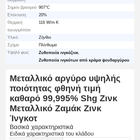
Σημείο βρασμού
907°C
Επέκταση
20%
Θερμική
116 W/m·K
αγωγιμότητα
Υλικό
Ζήνθιο
Σχήμα
Πλίνθωμα
Υψηλό φως:
,
Ζυθοποιία ινγκόζινκ
Ζυθοποιία ινγκότων από κράμα ψευδαργύρου
Μεταλλικό αργύρο υψηλής
ποιότητας φθηνή τιμή
καθαρό 99,995% Shg Ζινκ
Μεταλλικό Ζαμάκ Ζινκ
Ίνγκοτ
Βασικά χαρακτηριστικά
Ειδικά χαρακτηριστικά του κλάδου