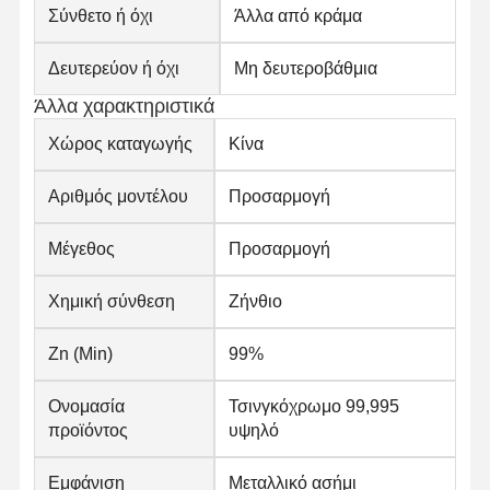
Σύνθετο ή όχι
Άλλα από κράμα
Δευτερεύον ή όχι
Μη δευτεροβάθμια
Άλλα χαρακτηριστικά
Χώρος καταγωγής
Κίνα
Αριθμός μοντέλου
Προσαρμογή
Μέγεθος
Προσαρμογή
Χημική σύνθεση
Ζήνθιο
Zn (Min)
99%
Ονομασία
Τσινγκόχρωμο 99,995
Αρχική
Προϊόντα
Σχετικά Με
Γύρος
προϊόντος
υψηλό
Σελίδα
Εμάς
Εργοστασίων
Εμφάνιση
Μεταλλικό ασήμι