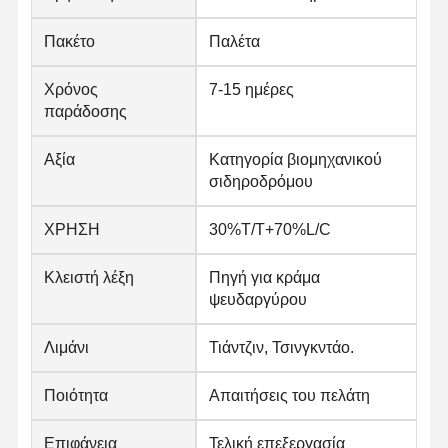
Πακέτο
Παλέτα
Ποιοτικός
Επαφή
Νέα
Χρόνος
7-15 ημέρες
Έλεγχος
παράδοσης
Ενωμένοι στενά σωλήνες χάλυβα
Αξία
Κατηγορία βιομηχανικού
σιδηροδρόμου
Χωρίς συγκόλληση σωλήνες χάλυβα
Σωλήνες από ανοξείδωτο χάλυβα
ΧΡΗΣΗ
30%T/T+70%L/C
Σιδηρουργικοί σωλήνες ακριβείας
Κλειστή λέξη
Πηγή για κράμα
ψευδαργύρου
Τεχνητά κυλίνδρους
Λιμάνι
Τιάντζιν, Τσινγκντάο.
Καυτός - κυλημένες σπείρες
Ποιότητα
Απαιτήσεις του πελάτη
Ελασματοποιημένες εν ψυχρώ σπείρες
Επικάλυψη με χρώμα
Επιφάνεια
Τελική επεξεργασία