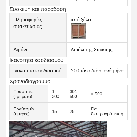
Συσκευή και παράδοση
Στρογγυλοί από ανοξείδωτο χάλυβα
Πληροφορίες
από ξύλο
Αλουμινένιες ράβδοι και περιτυλίγματα
συσκευασίας
Χάλκινες Λωρίδες και Χάλκινες ράβδους
Πλινθώματα ψευδάργυρου
Λιμάνι
Λιμάνι της Σαγκάης
Ικανότητα εφοδιασμού
Κελύβια Ίγκοντς και Πλάκες Κελύβδου
Ικανότητα εφοδιασμού
200 τόνοι/τόνο ανά μήνα
Χρονοδιάγραμμα
Ποσότητα
1 -
301 -
> 500
(τμήματα)
300
500
Προθεσμία
Για
15
25
(ημέρες)
διαπραγμάτευση