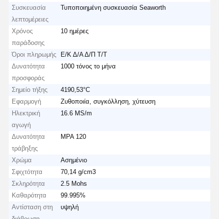
Συσκευασία
Τυποποιημένη συσκευασία Seaworth
λεπτομέρειες
Χρόνος
10 ημέρες
παράδοσης
Όροι πληρωμής
Ε/Κ Δ/Α Δ/Π Τ/Τ
Δυνατότητα
1000 τόνος το μήνα
προσφοράς
Σημείο τήξης
4190,53°C
Εφαρμογή
Ζυθοποιία, συγκόλληση, χύτευση
Ηλεκτρική
16.6 MS/m
αγωγή
Δυνατότητα
MPA 120
τράβηξης
Χρώμα
Ασημένιο
Σφιχτότητα
70,14 g/cm3
Σκληρότητα
2.5 Mohs
Καθαρότητα
99.995%
Αντίσταση στη
υψηλή
διάβρωση