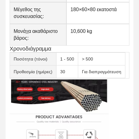
Μέγεθος της
180×60×80 εκατοστά
συσκευασίας:
Μονάχα ακαθάριστο
10,600 kg
βάρος:
Χρονοδιάγραμμα
Ποσότητα (τόνοι)
1 - 500
> 500
Προθεσμία (ημέρες)
30
Για διαπραγμάτευση