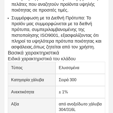
πελάτες που αναζητούν προϊόντα υψηλής
ποιότητας σε προσιτές τιμές.
Συμμόρφωση με τα Διεθνή Πρότυπα: Το
Ποιοτικός
Επαφή
Νέα
Έλεγχος
προϊόν μας συμμορφώνεται με τα διεθνή
πρότυπα, συμπεριλαμβανομένης της
πιστοποίησης ISO9001, εξασφαλίζοντας ότι
Ενωμένοι στενά σωλήνες χάλυβα
πληροί τα υψηλότερα πρότυπα ποιότητας και
ασφάλειας,όπως ζητείται από τον χρήστη.
Χωρίς συγκόλληση σωλήνες χάλυβα
Βασικά χαρακτηριστικά
Σωλήνες από ανοξείδωτο χάλυβα
Ειδικά χαρακτηριστικά του κλάδου
Τύπος
Ελυσσμένα
Σιδηρουργικοί σωλήνες ακριβείας
Τεχνητά κυλίνδρους
Κατηγορία χάλυβα
Σειρά 300
Καυτός - κυλημένες σπείρες
Ανεκτικότητα
± 1%
Ελασματοποιημένες εν ψυχρώ σπείρες
Αξία
από ανοξείδωτο χάλυβα
304/316L
Επικάλυψη με χρώμα