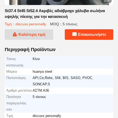
2/9
St37.4 St45 St52.4 Ακριβές αδιάβροχο χάλυβα σωλήνα
υψηλής πίεσης για την κατασκευή
Τιμή：discuss personally
MOQ：5 τόνους
Καλύτερη τιμή
Επικοινωνήστε
Περιγραφή Προϊόντων
Τόπος
Κίνα
καταγωγής
Μάρκα
huanya steel
Πιστοποίηση
API,Ce,Rohs, SNI, BIS, SASO, PVOC,
SONCAP,S
Αριθμό μοντέλου
ΑΣTM A36
Ποσότητα
5 τόνους
παραγγελίας
min
Τιμή
discuss personally