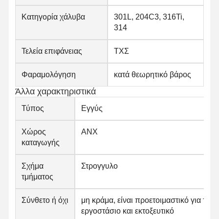
Στρογγυλοί από ανοξείδωτο χάλυβα
Κατηγορία χάλυβα
301L, 204C3, 316Ti,
314
Αλουμινένιες ράβδοι και περιτυλίγματα
Τελεία επιφάνειας
ΤΧΣ
Χάλκινες Λωρίδες και Χάλκινες ράβδους
Φαραμολόγηση
κατά θεωρητικό βάρος
Πλινθώματα ψευδάργυρου
Άλλα χαρακτηριστικά
Κελύβια Ίγκοντς και Πλάκες Κελύβδου
Τύπος
Εγγύς
Χώρος
ΑΝΧ
καταγωγής
Σχήμα
Στρογγυλο
τμήματος
Σύνθετο ή όχι
μη κράμα, είναι προετοιμαστικό για το
εργοστάσιο και εκτοξευτικό