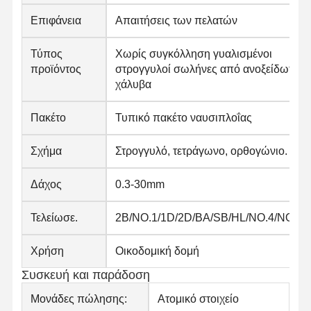
Επιφάνεια
Απαιτήσεις των πελατών
Τύπος
Χωρίς συγκόλληση γυαλισμένοι
προϊόντος
στρογγυλοί σωλήνες από ανοξείδωτο
χάλυβα
Πακέτο
Τυπικό πακέτο ναυσιπλοΐας
Σχήμα
Στρογγυλό, τετράγωνο, ορθογώνιο.
Δάχος
0.3-30mm
Τελείωσε.
2B/NO.1/1D/2D/BA/SB/HL/NO.4/NO.8
Χρήση
Οικοδομική δομή
Συσκευή και παράδοση
Μονάδες πώλησης:
Ατομικό στοιχείο