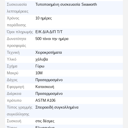
Συσκευασία
Τυποποιημένη συσκευασία Seaworth
λεπτομέρειες
Χρόνος
10 ημέρες
παράδοσης
Όροι πληρωμής
Ε/Κ Δ/Α Δ/Π Τ/Τ
Δυνατότητα
500 τόνοι την ημέρα
προσφοράς
Τεχνική
Χειροκροτήματα
Υλικό
χάλυβα
Σχήμα
Γύρω
Μακρύ
10M
Δάχος
Προσαρμοσμένο
Εφαρμογή
Κατασκευή
Διάρκεια
Προσαρμοσμένο
πρότυπο
ASTM A106
Τύπος γραμμής
Σπειροειδή συγκολλημένα
συγκόλλησης
Συσκευή
στις δέσμες
Τύπος
Ελυσσμένα