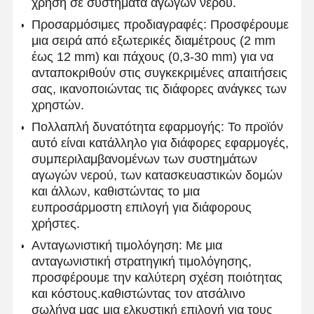
χρήση σε συστήματα αγωγών νερού.
Προσαρμόσιμες προδιαγραφές: Προσφέρουμε
μια σειρά από εξωτερικές διαμέτρους (2 mm
έως 12 mm) και πάχους (0,3-30 mm) για να
ανταποκριθούν στις συγκεκριμένες απαιτήσεις
σας, ικανοποιώντας τις διάφορες ανάγκες των
χρηστών.
Πολλαπλή δυνατότητα εφαρμογής: Το προϊόν
αυτό είναι κατάλληλο για διάφορες εφαρμογές,
συμπεριλαμβανομένων των συστημάτων
αγωγών νερού, των κατασκευαστικών δομών
και άλλων, καθιστώντας το μια
ευπροσάρμοστη επιλογή για διάφορους
χρήστες.
Ανταγωνιστική τιμολόγηση: Με μια
ανταγωνιστική στρατηγική τιμολόγησης,
Αρχική
Προϊόντα
Σχετικά Με
Γύρος
προσφέρουμε την καλύτερη σχέση ποιότητας
Σελίδα
Εμάς
Εργοστασίων
και κόστους.καθιστώντας τον ατσάλινο
σωλήνα μας μια ελκυστική επιλογή για τους