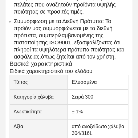
πελάτες που αναζητούν προϊόντα υψηλής
ποιότητας σε προσιτές τιμές.
Συμμόρφωση με τα Διεθνή Πρότυπα: Το
Ποιοτικός
Επαφή
Νέα
προϊόν μας συμμορφώνεται με τα διεθνή
Έλεγχος
πρότυπα, συμπεριλαμβανομένης της
πιστοποίησης ISO9001, εξασφαλίζοντας ότι
Ενωμένοι στενά σωλήνες χάλυβα
πληροί τα υψηλότερα πρότυπα ποιότητας και
ασφάλειας,όπως ζητείται από τον χρήστη.
Χωρίς συγκόλληση σωλήνες χάλυβα
Βασικά χαρακτηριστικά
Σωλήνες από ανοξείδωτο χάλυβα
Ειδικά χαρακτηριστικά του κλάδου
Τύπος
Ελυσσμένα
Σιδηρουργικοί σωλήνες ακριβείας
Τεχνητά κυλίνδρους
Κατηγορία χάλυβα
Σειρά 300
Καυτός - κυλημένες σπείρες
Ανεκτικότητα
± 1%
Ελασματοποιημένες εν ψυχρώ σπείρες
Αξία
από ανοξείδωτο χάλυβα
304/316L
Επικάλυψη με χρώμα