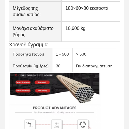
Μέγεθος της
180×60×80 εκατοστά
συσκευασίας:
Μονάχα ακαθάριστο
10,600 kg
βάρος:
Χρονοδιάγραμμα
Ποσότητα (τόνοι)
1 - 500
> 500
Προθεσμία (ημέρες)
30
Για διαπραγμάτευση