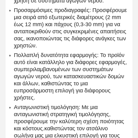
χρήση σε συστήματα αγωγών νερού.
Προσαρμόσιμες προδιαγραφές: Προσφέρουμε
μια σειρά από εξωτερικές διαμέτρους (2 mm
έως 12 mm) και πάχους (0,3-30 mm) για να
ανταποκριθούν στις συγκεκριμένες απαιτήσεις
σας, ικανοποιώντας τις διάφορες ανάγκες των
χρηστών.
Πολλαπλή δυνατότητα εφαρμογής: Το προϊόν
αυτό είναι κατάλληλο για διάφορες εφαρμογές,
συμπεριλαμβανομένων των συστημάτων
αγωγών νερού, των κατασκευαστικών δομών
και άλλων, καθιστώντας το μια
ευπροσάρμοστη επιλογή για διάφορους
χρήστες.
Ανταγωνιστική τιμολόγηση: Με μια
ανταγωνιστική στρατηγική τιμολόγησης,
Αρχική
Προϊόντα
Σχετικά Με
Γύρος
προσφέρουμε την καλύτερη σχέση ποιότητας
Σελίδα
Εμάς
Εργοστασίων
και κόστους.καθιστώντας τον ατσάλινο
σωλήνα μας μια ελκυστική επιλογή για τους