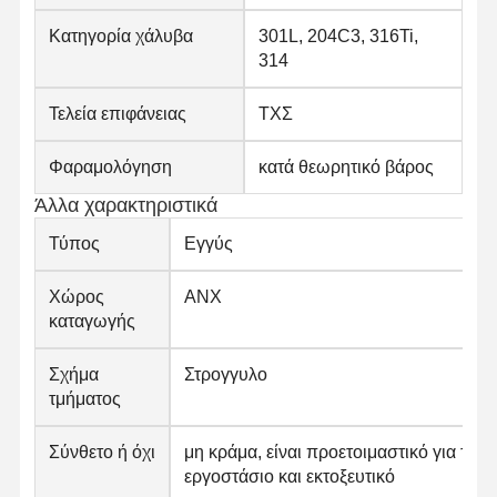
Στρογγυλοί από ανοξείδωτο χάλυβα
Κατηγορία χάλυβα
301L, 204C3, 316Ti,
314
Αλουμινένιες ράβδοι και περιτυλίγματα
Τελεία επιφάνειας
ΤΧΣ
Χάλκινες Λωρίδες και Χάλκινες ράβδους
Φαραμολόγηση
κατά θεωρητικό βάρος
Πλινθώματα ψευδάργυρου
Άλλα χαρακτηριστικά
Κελύβια Ίγκοντς και Πλάκες Κελύβδου
Τύπος
Εγγύς
Χώρος
ΑΝΧ
καταγωγής
Σχήμα
Στρογγυλο
τμήματος
Σύνθετο ή όχι
μη κράμα, είναι προετοιμαστικό για το
εργοστάσιο και εκτοξευτικό