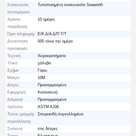
Συσκευασία
Τυποποιημένη συσκευασία Seaworth
λεπτομέρειες
Χρόνος
10 ημέρες
παράδοσης
Όροι πληρωμής
Ε/Κ Δ/Α Δ/Π Τ/Τ
Δυνατότητα
500 τόνοι την ημέρα
προσφοράς
Τεχνική
Χειροκροτήματα
Υλικό
χάλυβα
Σχήμα
Γύρω
Μακρύ
10M
Δάχος
Προσαρμοσμένο
Εφαρμογή
Κατασκευή
Διάρκεια
Προσαρμοσμένο
πρότυπο
ASTM A106
Τύπος γραμμής
Σπειροειδή συγκολλημένα
συγκόλλησης
Συσκευή
στις δέσμες
Τύπος
Ελυσσμένα