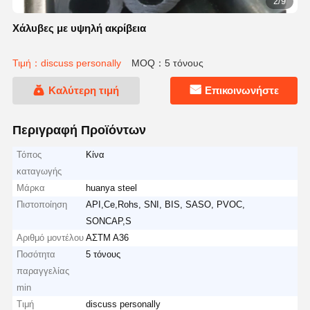
2/9
Χάλυβες με υψηλή ακρίβεια
Τιμή：discuss personally
MOQ：5 τόνους
Καλύτερη τιμή
Επικοινωνήστε
Περιγραφή Προϊόντων
Τόπος
Κίνα
καταγωγής
Μάρκα
huanya steel
Πιστοποίηση
API,Ce,Rohs, SNI, BIS, SASO, PVOC,
SONCAP,S
Αριθμό μοντέλου
ΑΣTM A36
Ποσότητα
5 τόνους
παραγγελίας
min
Τιμή
discuss personally