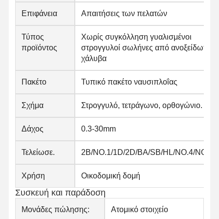
Επιφάνεια
Απαιτήσεις των πελατών
Τύπος
Χωρίς συγκόλληση γυαλισμένοι
προϊόντος
στρογγυλοί σωλήνες από ανοξείδωτο
χάλυβα
Πακέτο
Τυπικό πακέτο ναυσιπλοΐας
Σχήμα
Στρογγυλό, τετράγωνο, ορθογώνιο.
Δάχος
0.3-30mm
Τελείωσε.
2B/NO.1/1D/2D/BA/SB/HL/NO.4/NO.8
Χρήση
Οικοδομική δομή
Συσκευή και παράδοση
Μονάδες πώλησης:
Ατομικό στοιχείο