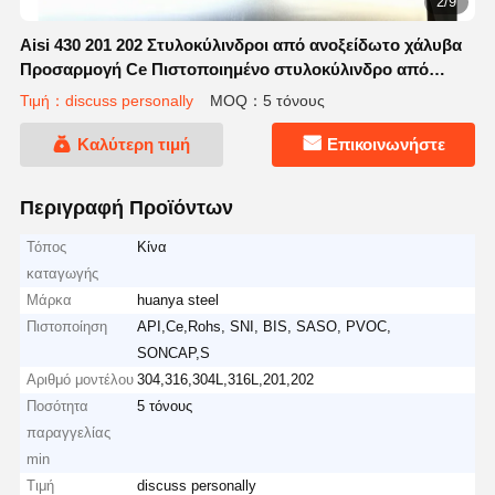
3/9
Aisi 430 201 202 Στυλοκύλινδροι από ανοξείδωτο χάλυβα
Προσαρμογή Ce Πιστοποιημένο στυλοκύλινδρο από
ανοξείδωτο χάλυβα
Τιμή：discuss personally
MOQ：5 τόνους
Καλύτερη τιμή
Επικοινωνήστε
Περιγραφή Προϊόντων
Τόπος
Κίνα
καταγωγής
Μάρκα
huanya steel
Πιστοποίηση
API,Ce,Rohs, SNI, BIS, SASO, PVOC,
SONCAP,S
Αριθμό μοντέλου
304,316,304L,316L,201,202
Ποσότητα
5 τόνους
παραγγελίας
min
Τιμή
discuss personally