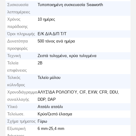
Συσκευασία
Τυποποιημένη συσκευασία Seaworth
λεπτομέρειες
Χρόνος
10 ημέρες
παράδοσης
Όροι πληρωμής
Ε/Κ Δ/Α Δ/Π Τ/Τ
Δυνατότητα
500 τόνος ανά ημέρα
προσφοράς
Τεχνική
Ζεστά τυλιγμένα, κρύα τυλιγμένα
Τελεία
2Β
επιφάνειας
Τελικός
Τελείο μύλου
κύλινδρος
Χρονοδιάγραμμα
ΑΛΥΣΊΔΑ ΡΟΛΟΓΙΟΎ, CIF, EXW, CFR, DDU,
συναλλαγής
DDP, DAP
Υλικό
Ατσάλι ατσάλι
Τελείωσε.
Κρύο/ζεστό έλασμα
Σχήμα τμήματος
Γύρω
Εξωτερική
6 mm-25,4 mm
διάμετρος