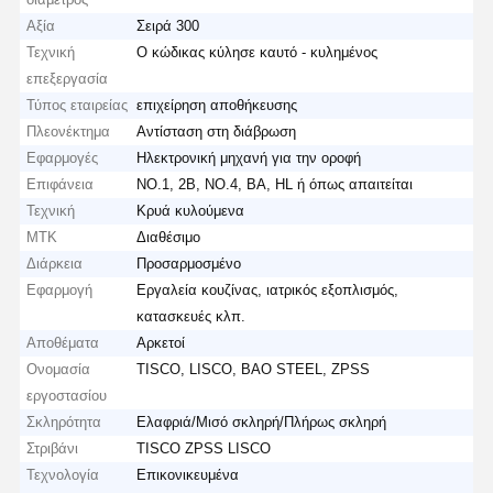
Αξία
Σειρά 300
Τεχνική
Ο κώδικας κύλησε καυτό - κυλημένος
επεξεργασία
Τύπος εταιρείας
επιχείρηση αποθήκευσης
Πλεονέκτημα
Αντίσταση στη διάβρωση
Εφαρμογές
Ηλεκτρονική μηχανή για την οροφή
Επιφάνεια
NO.1, 2B, NO.4, BA, HL ή όπως απαιτείται
Τεχνική
Κρυά κυλούμενα
ΜΤΚ
Διαθέσιμο
Διάρκεια
Προσαρμοσμένο
Εφαρμογή
Εργαλεία κουζίνας, ιατρικός εξοπλισμός,
κατασκευές κλπ.
Αποθέματα
Αρκετοί
Ονομασία
TISCO, LISCO, BAO STEEL, ZPSS
εργοστασίου
Σκληρότητα
Ελαφριά/Μισό σκληρή/Πλήρως σκληρή
Στριβάνι
TISCO ZPSS LISCO
Τεχνολογία
Επικονικευμένα