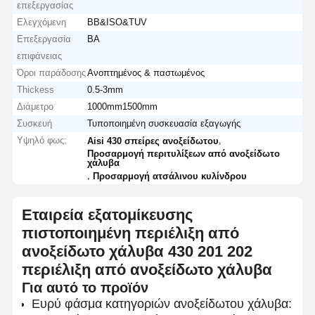
επεξεργασίας
Ελεγχόμενη
ΒΒ&ISO&TUV
Επεξεργασία
BA
επιφάνειας
Όροι παράδοσης
Ανοπτημένος & παστωμένος
Thickess
0.5-3mm
Διάμετρο
1000mm1500mm
Συσκευή
Τυποποιημένη συσκευασία εξαγωγής
Υψηλό φως:
,
Aisi 430 σπείρες ανοξείδωτου
Προσαρμογή περιτυλίξεων από ανοξείδωτο
χάλυβα
,
Προσαρμογή ατσάλινου κυλίνδρου
Εταιρεία εξατομίκευσης
πιστοποιημένη περιέλιξη από
ανοξείδωτο χάλυβα 430 201 202
περιέλιξη από ανοξείδωτο χάλυβα
Αρχική
Προϊόντα
Σχετικά Με
Γύρος
Σελίδα
Εμάς
Εργοστασίων
Για αυτό το προϊόν
Ευρύ φάσμα κατηγοριών ανοξείδωτου χάλυβα: