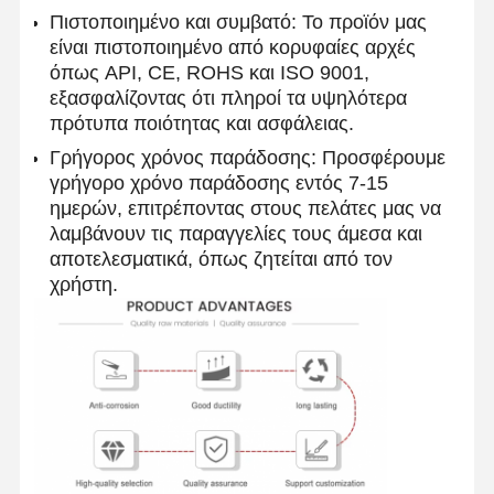
Πιστοποιημένο και συμβατό: Το προϊόν μας
Στρογγυλοί από ανοξείδωτο χάλυβα
είναι πιστοποιημένο από κορυφαίες αρχές
όπως API, CE, ROHS και ISO 9001,
Αλουμινένιες ράβδοι και περιτυλίγματα
εξασφαλίζοντας ότι πληροί τα υψηλότερα
πρότυπα ποιότητας και ασφάλειας.
Χάλκινες Λωρίδες και Χάλκινες ράβδους
Γρήγορος χρόνος παράδοσης: Προσφέρουμε
Πλινθώματα ψευδάργυρου
γρήγορο χρόνο παράδοσης εντός 7-15
ημερών, επιτρέποντας στους πελάτες μας να
Κελύβια Ίγκοντς και Πλάκες Κελύβδου
λαμβάνουν τις παραγγελίες τους άμεσα και
αποτελεσματικά, όπως ζητείται από τον
χρήστη.