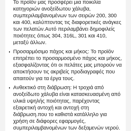
Το προϊόν μας προσφέρει μια ποικιλία
κατηγοριών ανοξείδωτου χάλυβα,
συμπεριλαμβανομένων των σειρών 200, 300
και 400, καλύπτοντας τις διαφορετικές ανάγκες
Ποιοτικός
Επαφή
Νέα
Έλεγχος
των πελατών.Αυτό περιλαμβάνει δημοφιλείς
ποιότητες όπως 304, 316L, 301 και 410,
μεταξύ άλλων.
Ενωμένοι στενά σωλήνες χάλυβα
Προσαρμόσιμο πάχος και μήκος: Το προϊόν
Χωρίς συγκόλληση σωλήνες χάλυβα
επιτρέπει το προσαρμοσμένο πάχος και μήκος,
εξασφαλίζοντας ότι οι πελάτες μας μπορούν να
Σωλήνες από ανοξείδωτο χάλυβα
αποκτήσουν τις ακριβείς προδιαγραφές που
απαιτούν για τα έργα τους.
Σιδηρουργικοί σωλήνες ακριβείας
Ανθεκτικό στη διάβρωση: Η τροχιά από
Τεχνητά κυλίνδρους
ανοξείδωτο χάλυβα είναι κατασκευασμένη από
υλικά υψηλής ποιότητας, παρέχοντας
Καυτός - κυλημένες σπείρες
εξαιρετική αντοχή και αντοχή στη
διάβρωση.που το καθιστά κατάλληλο για
Ελασματοποιημένες εν ψυχρώ σπείρες
χρήση σε διάφορες εφαρμογές,
συμπεριλαμβανομένων των δεξαμενών νερού.
Επικάλυψη με χρώμα