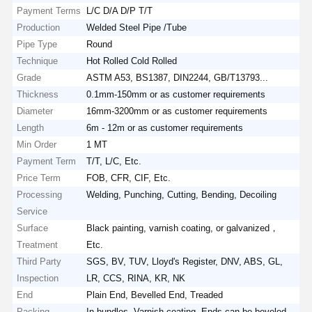
Payment Terms
L/C D/A D/P T/T
Production
Welded Steel Pipe /Tube
Pipe Type
Round
Technique
Hot Rolled Cold Rolled
Grade
ASTM A53, BS1387, DIN2244, GB/T13793...
Thickness
0.1mm-150mm or as customer requirements
Diameter
16mm-3200mm or as customer requirements
Length
6m - 12m or as customer requirements
Min Order
1 MT
Payment Term
T/T, L/C, Etc.
Price Term
FOB, CFR, CIF, Etc.
Processing
Welding, Punching, Cutting, Bending, Decoiling
Service
Surface
Black painting, varnish coating, or galvanized，
Treatment
Etc.
Third Party
SGS, BV, TUV, Lloyd's Register, DNV, ABS, GL,
Inspection
LR, CCS, RINA, KR, NK
End
Plain End, Bevelled End, Treaded
Packing
In bundles, Varnish coating, Ends can be beveled