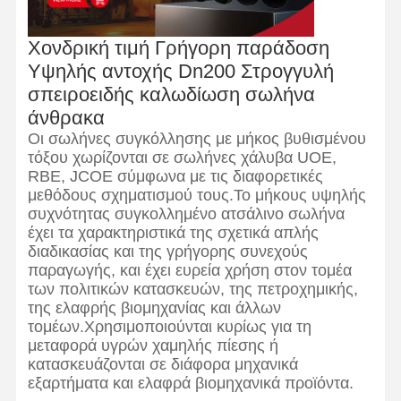
Χονδρική τιμή Γρήγορη παράδοση
Υψηλής αντοχής Dn200 Στρογγυλή
σπειροειδής καλωδίωση σωλήνα
άνθρακα
Οι σωλήνες συγκόλλησης με μήκος βυθισμένου
τόξου χωρίζονται σε σωλήνες χάλυβα UOE,
RBE, JCOE σύμφωνα με τις διαφορετικές
μεθόδους σχηματισμού τους.Το μήκους υψηλής
συχνότητας συγκολλημένο ατσάλινο σωλήνα
έχει τα χαρακτηριστικά της σχετικά απλής
διαδικασίας και της γρήγορης συνεχούς
παραγωγής, και έχει ευρεία χρήση στον τομέα
των πολιτικών κατασκευών, της πετροχημικής,
της ελαφρής βιομηχανίας και άλλων
τομέων.Χρησιμοποιούνται κυρίως για τη
μεταφορά υγρών χαμηλής πίεσης ή
Αρχική
Προϊόντα
Σχετικά Με
Γύρος
Σελίδα
Εμάς
Εργοστασίων
κατασκευάζονται σε διάφορα μηχανικά
εξαρτήματα και ελαφρά βιομηχανικά προϊόντα.