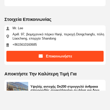
Στοιχεία Επικοινωνίας
Mr. Lee
Αριθ. 97, βιομηχανικό πάρκο Hanji, περιοχή Dongchangfu, πόλη
Liaocheng, επαρχία Shandong
+8615610160685
Επικοινωνήστε
Αποκτήστε Την Καλύτερη Τιμή Για
Υψηλής αντοχής Dn200 στρογγυλό άνθρακα
σπειροειδής συγκολλημένο σωλήνα για δομική
υποστήριξη προσιτό
Price： 5 Tons