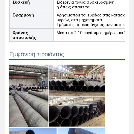
Συσκευή
Σιδερένια ταινία συσκευασμένη.
ή όπως απαιτείται
Στρογγυλοί από ανοξείδωτο χάλυβα
Εφαρμογή
Χρησιμοποιείται ευρέως στις κατασκευές,
υγρών, στα μηχανήματα
Αλουμινένιες ράβδοι και περιτυλίγματα
Τμήματα, τα μέρη άγχους των αυτοκινήτ
Χρόνος
Μέσα σε 7-10 εργάσιμες ημέρες μετά την
Χάλκινες Λωρίδες και Χάλκινες ράβδους
αποστολής
Πλινθώματα ψευδάργυρου
Εμφάνιση προϊόντος
Κελύβια Ίγκοντς και Πλάκες Κελύβδου