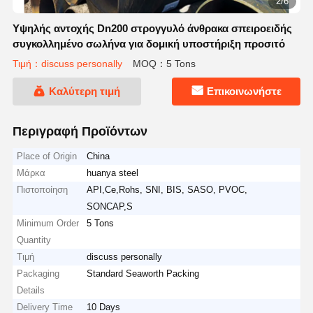
2/6
Υψηλής αντοχής Dn200 στρογγυλό άνθρακα σπειροειδής
συγκολλημένο σωλήνα για δομική υποστήριξη προσιτό
Τιμή：discuss personally
MOQ：5 Tons
Καλύτερη τιμή
Επικοινωνήστε
Περιγραφή Προϊόντων
Place of Origin
China
Μάρκα
huanya steel
Πιστοποίηση
API,Ce,Rohs, SNI, BIS, SASO, PVOC,
SONCAP,S
Minimum Order
5 Tons
Quantity
Τιμή
discuss personally
Packaging
Standard Seaworth Packing
Details
Delivery Time
10 Days