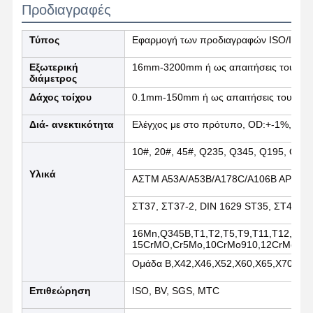
Προδιαγραφές
Τύπος
Εφαρμογή των προδιαγραφών ISO/IEC 
Ποιοτικός
Επαφή
Νέα
Έλεγχος
Εξωτερική
16mm-3200mm ή ως απαιτήσεις του πε
διάμετρος
Δάχος τοίχου
0.1mm-150mm ή ως απαιτήσεις του πελ
Ενωμένοι στενά σωλήνες χάλυβα
Διά- ανεκτικότητα
Ελέγχος με στο πρότυπο, OD:+-1%, WT
Χωρίς συγκόλληση σωλήνες χάλυβα
10#, 20#, 45#, Q235, Q345, Q195, Q21
Σωλήνες από ανοξείδωτο χάλυβα
Υλικά
ΑΣTM A53A/A53B/A178C/A106B API5L
Σιδηρουργικοί σωλήνες ακριβείας
ΣΤ37, ΣΤ37-2, DIN 1629 ST35, ΣΤ45, 
Τεχνητά κυλίνδρους
16Mn,Q345B,T1,T2,T5,T9,T11,T12,T22,
15CrMO,Cr5Mo,10CrMo910,12CrMo,13C
Καυτός - κυλημένες σπείρες
Ομάδα Β,X42,X46,X52,X60,X65,X70,X80
Ελασματοποιημένες εν ψυχρώ σπείρες
Επιθεώρηση
ISO, BV, SGS, MTC
Επικάλυψη με χρώμα