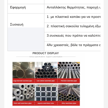
Εφαρμογή
Ανταλλάκτης θερμότητας, παροχή υγρών
Στρογγυλοί από ανοξείδωτο χάλυβα
1. με πλαστικό καπάκι για να προστατεύ
Αλουμινένιες ράβδοι και περιτυλίγματα
Συσκευή
2. πλαστική σακούλα τυλιγμένη έξω απ
Χάλκινες Λωρίδες και Χάλκινες ράβδους
3.συσκευές που πρέπει να καλύπτονται 
Πλινθώματα ψευδάργυρου
4Αν χρειαστείς, βάλε τα πράγματα σου σε
Κελύβια Ίγκοντς και Πλάκες Κελύβδου