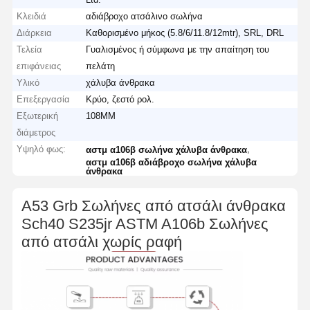
Κλειδιά
αδιάβροχο ατσάλινο σωλήνα
Διάρκεια
Καθορισμένο μήκος (5.8/6/11.8/12mtr), SRL, DRL
Τελεία
Γυαλισμένος ή σύμφωνα με την απαίτηση του
επιφάνειας
πελάτη
Υλικό
χάλυβα άνθρακα
Επεξεργασία
Κρύο, ζεστό ρολ.
Εξωτερική
108MM
διάμετρος
Υψηλό φως:
,
αστμ α106β σωλήνα χάλυβα άνθρακα
αστμ α106β αδιάβροχο σωλήνα χάλυβα
άνθρακα
A53 Grb Σωλήνες από ατσάλι άνθρακα
Sch40 S235jr ASTM A106b Σωλήνες
από ατσάλι χωρίς ραφή