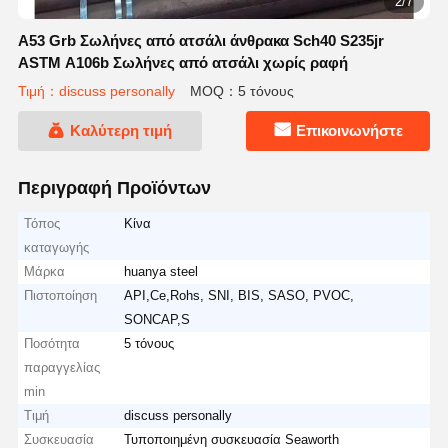
2/7
A53 Grb Σωλήνες από ατσάλι άνθρακα Sch40 S235jr
ASTM A106b Σωλήνες από ατσάλι χωρίς ραφή
Τιμή：discuss personally
MOQ：5 τόνους
Καλύτερη τιμή
Επικοινωνήστε
Περιγραφή Προϊόντων
Τόπος
Κίνα
καταγωγής
Μάρκα
huanya steel
Πιστοποίηση
API,Ce,Rohs, SNI, BIS, SASO, PVOC,
SONCAP,S
Ποσότητα
5 τόνους
παραγγελίας
min
Τιμή
discuss personally
Συσκευασία
Τυποποιημένη συσκευασία Seaworth