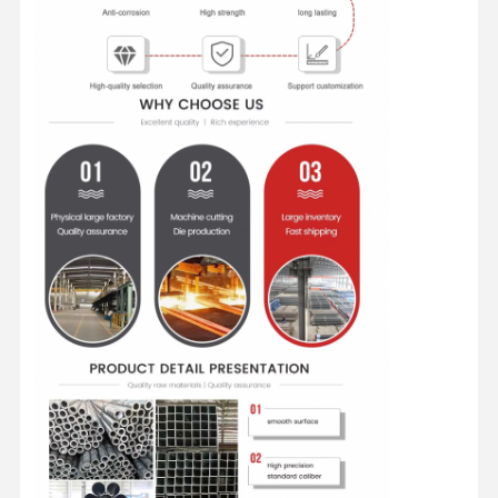
Αρχική
Προϊόντα
Σχετικά Με
Γύρος
Σελίδα
Εμάς
Εργοστασίων