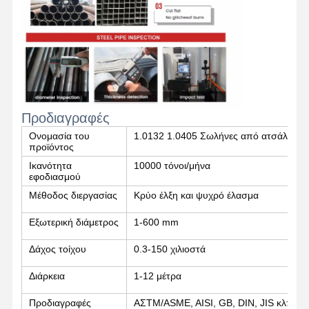
Ποιοτικός
Επαφή
Νέα
Έλεγχος
Ενωμένοι στενά σωλήνες χάλυβα
Προδιαγραφές
Χωρίς συγκόλληση σωλήνες χάλυβα
Ονομασία του
1.0132 1.0405 Σωλήνες από ατσάλι άν
προϊόντος
Σωλήνες από ανοξείδωτο χάλυβα
Ικανότητα
10000 τόνοι/μήνα
εφοδιασμού
Σιδηρουργικοί σωλήνες ακριβείας
Μέθοδος διεργασίας
Κρύο έλξη και ψυχρό έλασμα
Τεχνητά κυλίνδρους
Εξωτερική διάμετρος
1-600 mm
Καυτός - κυλημένες σπείρες
Δάχος τοίχου
0.3-150 χιλιοστά
Ελασματοποιημένες εν ψυχρώ σπείρες
Διάρκεια
1-12 μέτρα
Επικάλυψη με χρώμα
Προδιαγραφές
ΑΣTM/ASME, AISI, GB, DIN, JIS κλπ.