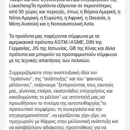
LiaochengΤα προϊόντα εξάγονται σε περισσότερες
από 50 χώρες και περιοχές, όπως η Βόρεια Αμερική, η
Νότια Αμερική, η Ευρώπη, η Αφρική, η Ωκεανία, η
Μέση Ανατολή και η Νοτιοανατολική Ασία.
Τα προϊόντα μας παρέχονται σύμφωνα με τα
αμερικανικά πρότυπα ASTM / ASME, DIN της
Γερμανίας, JIS της Ιαπωνίας, GB της Κίνας και άλλα
πρότυπα και μπορούν να προσαρμοστούν σύμφωνα
με τις τεχνικές απαιτήσεις των πελατών.
Συμμεριζόμαστε στην αναπτυξιακή ιδέα του
"πράσινου", της "ανάπτυξης" και του "φαινούς
μέλλοντος", παίρνουμε "ξεπερνώντας τους εαυτούς
μας, γίνοντας εταίροι, εκατοντάδες επιχειρήσεις και
οικοδομώντας το μέλλον" ως αποστολή μας,να
προωθήσουν το πνεύμα της αυτοπειθαρχίας"το
προσωπικό συμφέρον, τη συνεργασία και την
επιχειρηματικότητα", να εργάζονται χέρι-χέρι, να
προχωρούν με θάρρος στην μελλοντική ανάπτυξη και
να καταβάλλουν αδιάκοπες προσπάθειες για να