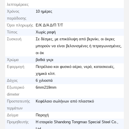
λεπτομέρειες
Χρόνος
10 ημέρες
παράδοσης
Όροι πληρωμής
Ε/Κ Δ/Α Δ/Π Τ/Τ
Τύπος
Χωρίς ραφή
Συσκευή
Σε δέσμες, με επικάλυψη από βερνίκι, οι άκρες
μπορούν να είναι βελονισμένες ή τετραγωνισμένες,
οι άκ
Χρώμα
βαθιά γκρι
Εφαρμογή
Πετρέλαιο και φυσικό αέριο, νερό, κατασκευές,
χημικά κλπ.
Δάχος
6 χιλιοστά
Εξωτερικό
6mm219mm
dimeter
Προστατευτής
Κεφάλαιο σωλήνων από πλαστικό
τερμάτων
Δείγμα
Παροχή
Προμηθευτής
Η εταιρεία Shandong Tongmao Special Steel Co.,
Ltd.