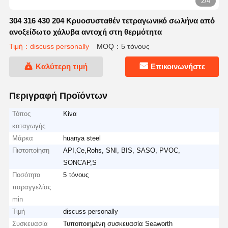
2/4
304 316 430 204 Κρυοσυσταθέν τετραγωνικό σωλήνα από
ανοξείδωτο χάλυβα αντοχή στη θερμότητα
Τιμή：discuss personally
MOQ：5 τόνους
Καλύτερη τιμή
Επικοινωνήστε
Περιγραφή Προϊόντων
Τόπος
Κίνα
καταγωγής
Μάρκα
huanya steel
Πιστοποίηση
API,Ce,Rohs, SNI, BIS, SASO, PVOC,
SONCAP,S
Ποσότητα
5 τόνους
παραγγελίας
min
Τιμή
discuss personally
Συσκευασία
Τυποποιημένη συσκευασία Seaworth