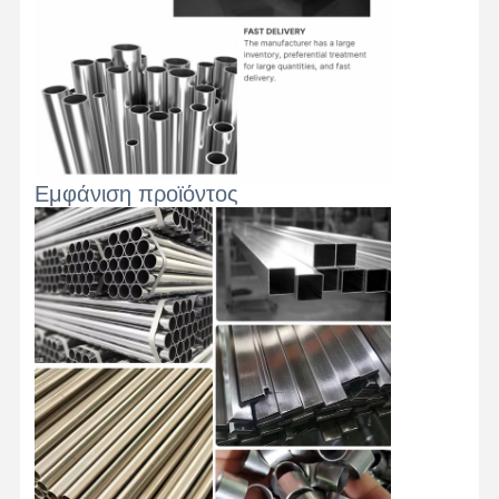
Στρογγυλοί από ανοξείδωτο χάλυβα
Αλουμινένιες ράβδοι και περιτυλίγματα
Χάλκινες Λωρίδες και Χάλκινες ράβδους
Πλινθώματα ψευδάργυρου
Εμφάνιση προϊόντος
Κελύβια Ίγκοντς και Πλάκες Κελύβδου