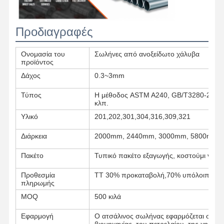
Προδιαγραφές
Ονομασία του
Σωλήνες από ανοξείδωτο χάλυβα
προϊόντος
Δάχος
0.3~3mm
Τύπος
Η μέθοδος ASTM A240, GB/T3280-2007,
κλπ.
Υλικό
201,202,301,304,316,309,321
Διάρκεια
2000mm, 2440mm, 3000mm, 5800mm, 
Πακέτο
Τυπικό πακέτο εξαγωγής, κοστούμι για όλ
Προθεσμία
TT 30% προκαταβολή,70% υπόλοιπο πρι
πληρωμής
Αρχική
Προϊόντα
Σχετικά Με
Γύρος
MOQ
500 κιλά
Σελίδα
Εμάς
Εργοστασίων
Εφαρμογή
Ο ατσάλινος σωλήνας εφαρμόζεται στον 