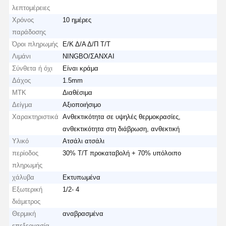
λεπτομέρειες
Χρόνος
10 ημέρες
παράδοσης
Όροι πληρωμής
Ε/Κ Δ/Α Δ/Π Τ/Τ
Λιμάνι
NINGBO/ΣΑΝΧΑΙ
Σύνθετα ή όχι
Είναι κράμα
Δάχος
1.5mm
ΜΤΚ
Διαθέσιμα
Δείγμα
Αξιοποιήσιμο
Χαρακτηριστικά
Ανθεκτικότητα σε υψηλές θερμοκρασίες,
ανθεκτικότητα στη διάβρωση, ανθεκτική
Υλικό
Ατσάλι ατσάλι
περίοδος
30% Τ/Τ προκαταβολή + 70% υπόλοιπο
πληρωμής
χάλυβα
Εκτυπωμένα
Εξωτερική
1/2- 4
διάμετρος
Θερμική
αναβρασμένα
επεξεργασία