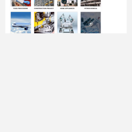
Η εταιρία μας
είναι μια μεγάλης κλίμακας επιχείρηση που
ενσωματώνει την παραγωγή και την πώληση χάλυβα
άνθρακα, ανοξείδωτου χάλυβα, επικαλυμμένων υλικών,
αλουμινίου και άλλων εμπορικών σημάτων μεταλλικών
προϊόντων.Έχει σχηματίσει 4 βάσεις παραγωγής και
πωλήσεων στο Liaocheng, Wuxi, Tianjin, και Jinan, και
συνεργάστηκε με 4 κατασκευαστές σωλήνων από χάλυβα για
να έχει περισσότερες από 100 γραμμές παραγωγής, 4 εθνικά
αναγνωρισμένα εργαστήρια,1 Κέντρο Τεχνολογίας
Διοχετεύσεων Διοχετευμένων Σιδηροδρομικών Σωλήνων του
TianjinΤα προϊόντα εξάγονται σε περισσότερες από 50 χώρες
και περιοχές στη Βόρεια Αμερική, τη Νότια Αμερική, την
Ευρώπη, την Αφρική, την Ωκεανία, τη Μέση
Ανατολή,Νοτιοανατολική Ασία και ούτω καθεξής.