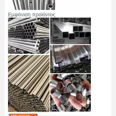
Στρογγυλοί από ανοξείδωτο χάλυβα
Εμφάνιση προϊόντος
Αλουμινένιες ράβδοι και περιτυλίγματα
Χάλκινες Λωρίδες και Χάλκινες ράβδους
Πλινθώματα ψευδάργυρου
Κελύβια Ίγκοντς και Πλάκες Κελύβδου