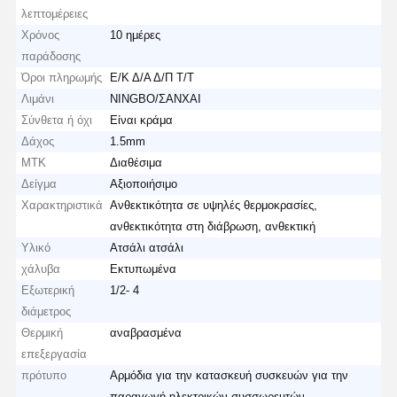
λεπτομέρειες
Χρόνος
10 ημέρες
παράδοσης
Όροι πληρωμής
Ε/Κ Δ/Α Δ/Π Τ/Τ
Λιμάνι
NINGBO/ΣΑΝΧΑΙ
Σύνθετα ή όχι
Είναι κράμα
Δάχος
1.5mm
ΜΤΚ
Διαθέσιμα
Δείγμα
Αξιοποιήσιμο
Χαρακτηριστικά
Ανθεκτικότητα σε υψηλές θερμοκρασίες,
ανθεκτικότητα στη διάβρωση, ανθεκτική
Υλικό
Ατσάλι ατσάλι
χάλυβα
Εκτυπωμένα
Εξωτερική
1/2- 4
διάμετρος
Θερμική
αναβρασμένα
επεξεργασία
πρότυπο
Αρμόδια για την κατασκευή συσκευών για την
παραγωγή ηλεκτρικών συσσωρευτών