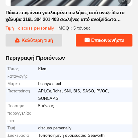
2/7
Πάνω επιφάνεια γυαλισμένα σωλήνες από ανοξείδωτο
χάλυβα 316L 304 201 403 σωλήνες από ανοξείδωτο
χάλυβα
Τιμή：discuss personally
MOQ：5 τόνους
Καλύτερη τιμή
Επικοινωνήστε
Περιγραφή Προϊόντων
Τόπος
Κίνα
καταγωγής
Μάρκα
huanya steel
Πιστοποίηση
API,Ce,Rohs, SNI, BIS, SASO, PVOC,
SONCAP,S
Ποσότητα
5 τόνους
παραγγελίας
min
Τιμή
discuss personally
Συσκευασία
Τυποποιημένη συσκευασία Seaworth