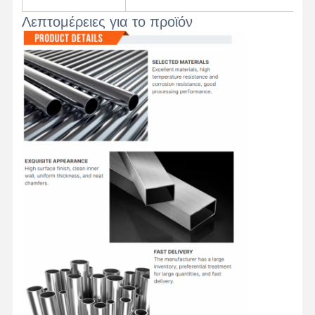
Λεπτομέρειες για το προϊόν
Ποιοτικός
Επαφή
Νέα
Έλεγχος
Ενωμένοι στενά σωλήνες χάλυβα
Χωρίς συγκόλληση σωλήνες χάλυβα
Σωλήνες από ανοξείδωτο χάλυβα
Σιδηρουργικοί σωλήνες ακριβείας
Τεχνητά κυλίνδρους
Καυτός - κυλημένες σπείρες
Ελασματοποιημένες εν ψυχρώ σπείρες
Επικάλυψη με χρώμα