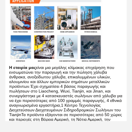
Η εταιρία μας
είναι μια μεγάλης κλίμακας επιχείρηση που
ενσωματώνει την παραγωγή και την πώληση χάλυβα
άνθρακα, ανοξείδωτου χάλυβα, επικαλυμμένων υλικών,
αλουμινίου και άλλων εμπορικών σημάτων μεταλλικών
προϊόντων.Έχει σχηματίσει 4 βάσεις παραγωγής και
πωλήσεων στο Liaocheng, Wuxi, Tianjin, και Jinan, και
συνεργάστηκε με 4 κατασκευαστές σωλήνων από χάλυβα για
να έχει περισσότερες από 100 γραμμές παραγωγής, 4 εθνικά
αναγνωρισμένα εργαστήρια,1 Κέντρο Τεχνολογίας
Διοχετεύσεων Διοχετευμένων Σιδηροδρομικών Σωλήνων του
TianjinΤα προϊόντα εξάγονται σε περισσότερες από 50 χώρες
και περιοχές στη Βόρεια Αμερική, τη Νότια Αμερική, την
Ευρώπη, την Αφρική, την Ωκεανία, τη Μέση
Ανατολή,Νοτιοανατολική Ασία και ούτω καθεξής.