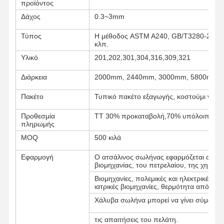
προϊόντος
Δάχος
0.3~3mm
Τύπος
Η μέθοδος ASTM A240, GB/T3280-2007,
κλπ.
Υλικό
201,202,301,304,316,309,321
Διάρκεια
2000mm, 2440mm, 3000mm, 5800mm, 
Πακέτο
Τυπικό πακέτο εξαγωγής, κοστούμι για όλ
Προθεσμία
TT 30% προκαταβολή,70% υπόλοιπο πρι
πληρωμής
MOQ
500 κιλά
Εφαρμογή
Ο ατσάλινος σωλήνας εφαρμόζεται στον 
βιομηχανίας, του πετρελαίου, της χημική
Βιομηχανίες, πολεμικές και ηλεκτρικές βι
ιατρικές βιομηχανίες, θερμότητα από λέβ
Αρχική
Προϊόντα
Σχετικά Με
Γύρος
Χάλυβα σωλήνα μπορεί να γίνει σύμφωνα
Σελίδα
Εμάς
Εργοστασίων
τις απαιτήσεις του πελάτη.