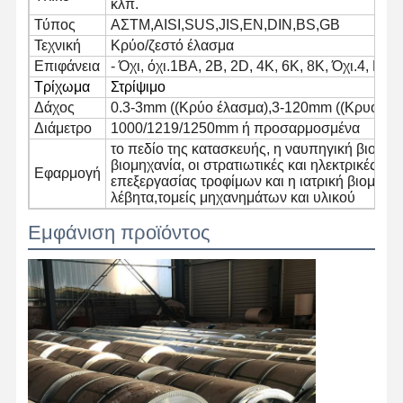
κλπ.
Τύπος
ΑΣTM,AISI,SUS,JIS,EN,DIN,BS,GB
Τεχνική
Κρύο/ζεστό έλασμα
Επιφάνεια
- Όχι, όχι.1ΒΑ, 2Β, 2D, 4K, 6K, 8K, Όχι.4, HL
Ποιοτικός
Επαφή
Νέα
Έλεγχος
Τρίχωμα
Στρίψιμο
Δάχος
0.3-3mm ((Κρύο έλασμα),3-120mm ((Κρυό έλ
Διάμετρο
1000/1219/1250mm ή προσαρμοσμένα
Ενωμένοι στενά σωλήνες χάλυβα
το πεδίο της κατασκευής, η ναυπηγική βιομηχα
βιομηχανία, οι στρατιωτικές και ηλεκτρικές βι
Χωρίς συγκόλληση σωλήνες χάλυβα
Εφαρμογή
επεξεργασίας τροφίμων και η ιατρική βιομηχαν
λέβητα,τομείς μηχανημάτων και υλικού
Σωλήνες από ανοξείδωτο χάλυβα
Εμφάνιση προϊόντος
Σιδηρουργικοί σωλήνες ακριβείας
Τεχνητά κυλίνδρους
Καυτός - κυλημένες σπείρες
Ελασματοποιημένες εν ψυχρώ σπείρες
Επικάλυψη με χρώμα