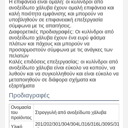
Η επιφάνεια είναι ομαλή: οι κυλίνδροι από
ανοξείδωτο χάλυβα έχουν ομαλή επιφάνεια και
καλή ποιότητα εμφάνισης και μπορούν να
υποβληθούν σε επιφανειακή επεξεργασία
σύμφωνα με τις απαιτήσεις.
Διαφορετικές προδιαγραφές: Οι κυλίνδροι από
ανοξείδωτο χάλυβα έχουν ένα ευρύ φάσμα
πλάτων και πάχους και μπορούν να
προσαρμοστούν σύμφωνα με τις ανάγκες των
πελατών
Καλές επιδόσεις επεξεργασίας: οι κυλίνδροι από
ανοξείδωτο χάλυβα είναι εύκολο να κοπούν, να
λυθούν και να συγκολληθούν και είναι εύκολο να
μεταποιηθούν σε διάφορα σχήματα και
εξαρτήματα
Προδιαγραφές
Ονομασία
Αρχική
Προϊόντα
Σχετικά Με
Γύρος
του
Στρογγυλή από ανοξείδωτο χάλυβα
Σελίδα
Εμάς
Εργοστασίων
προϊόντος
201/202/301/304/304L/316/316L/309S/310S/
Υλικό