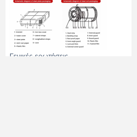
Γενικές ερωτήσεις
Ερώτηση 1: Τι μπορούμε να σας
εξυπηρετήσουμε;
1Το δείγμα μπορεί να προσφερθεί δωρεάν.
2Έχουμε πλήρη αποθήκη και μπορούμε να
παραδώσουμε σε σύντομο χρονικό διάστημα.
3Η παραγγελία OEM και ODM είναι αποδεκτή,
οποιοδήποτε είδος εκτύπωσης ή σχεδιασμού
λογότυπου είναι διαθέσιμο.
4Καλή ποιότητα + τιμές εργοστασίου +
γρήγορη ανταπόκριση + αξιόπιστη
εξυπηρέτηση, είναι αυτό που προσπαθούμε να