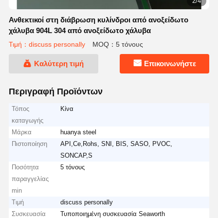
2/4
Ανθεκτικοί στη διάβρωση κυλίνδροι από ανοξείδωτο
χάλυβα 904L 304 από ανοξείδωτο χάλυβα
Τιμή：discuss personally
MOQ：5 τόνους
Καλύτερη τιμή
Επικοινωνήστε
Περιγραφή Προϊόντων
Τόπος
Κίνα
καταγωγής
Μάρκα
huanya steel
Πιστοποίηση
API,Ce,Rohs, SNI, BIS, SASO, PVOC,
SONCAP,S
Ποσότητα
5 τόνους
παραγγελίας
min
Τιμή
discuss personally
Συσκευασία
Τυποποιημένη συσκευασία Seaworth