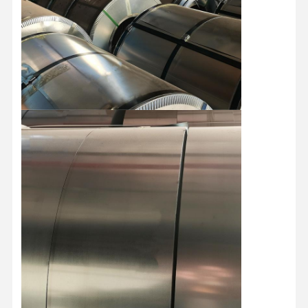
Στρογγυλοί από ανοξείδωτο χάλυβα
Αλουμινένιες ράβδοι και περιτυλίγματα
Χάλκινες Λωρίδες και Χάλκινες ράβδους
Πλινθώματα ψευδάργυρου
Κελύβια Ίγκοντς και Πλάκες Κελύβδου