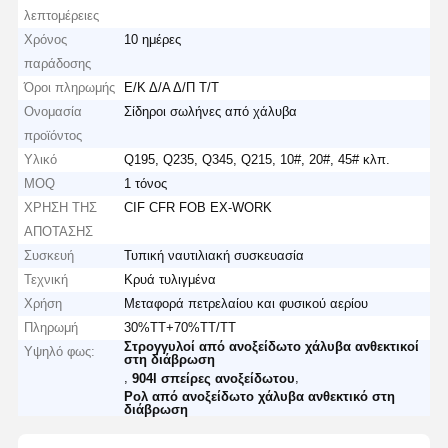
λεπτομέρειες
Χρόνος
10 ημέρες
παράδοσης
Όροι πληρωμής
Ε/Κ Δ/Α Δ/Π Τ/Τ
Ονομασία
Σίδηροι σωλήνες από χάλυβα
προϊόντος
Υλικό
Q195, Q235, Q345, Q215, 10#, 20#, 45# κλπ.
MOQ
1 τόνος
ΧΡΗΣΗ ΤΗΣ
CIF CFR FOB EX-WORK
ΑΠΟΤΑΣΗΣ
Συσκευή
Τυπική ναυτιλιακή συσκευασία
Τεχνική
Κρυά τυλιγμένα
Χρήση
Μεταφορά πετρελαίου και φυσικού αερίου
Πληρωμή
30%ΤΤ+70%ΤΤ/ΤΤ
Στρογγυλοί από ανοξείδωτο χάλυβα ανθεκτικοί
Υψηλό φως:
στη διάβρωση
,
,
904l σπείρες ανοξείδωτου
Ρολ από ανοξείδωτο χάλυβα ανθεκτικό στη
διάβρωση