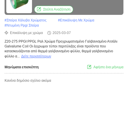
Galvalume Coil
Στείλτε Αναζήτηση
#
Σπείρα Χάλυβα Χρώματος
#
Επικάλυψη Με Χρώμα
#
Ντυμένη Ppgi Σπείρα
Επικάλυψη με χρώμα
2025-03-07
Z20-275 PPGI PPGL Ραλ Χρώμα Προχρωματισμένο Γαλβανισμένο Ατσάλι
Galvalume Coil Οι έγχρωμοι τύποι περιτύλιξης είναι προϊόντα που
κατασκευάζονται από θερμά γαλβανισμένο φύλλο, θερμά γαλβανισμένο
φύλλο α...
Δείτε περισσότερων
Μηνύματα επισκέπτη
Αφήστε ένα μήνυμα
Κανένα δημόσιο σχόλιο ακόμα