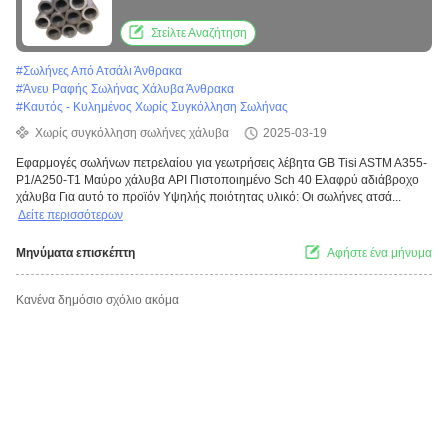
A355-P1/A250-T1
Στείλτε Αναζήτηση
#
Σωλήνες Από Ατσάλι Άνθρακα
#
Άνευ Ραφής Σωλήνας Χάλυβα Άνθρακα
#
Καυτός - Κυλημένος Χωρίς Συγκόλληση Σωλήνας
Χωρίς συγκόλληση σωλήνες χάλυβα
2025-03-19
Εφαρμογές σωλήνων πετρελαίου για γεωτρήσεις λέβητα GB Tisi ASTM A355-
P1/A250-T1 Μαύρο χάλυβα API Πιστοποιημένο Sch 40 Ελαφρύ αδιάβροχο
χάλυβα Για αυτό το προϊόν Υψηλής ποιότητας υλικό: Οι σωλήνες ατσά...
Δείτε περισσότερων
Μηνύματα επισκέπτη
Αφήστε ένα μήνυμα
Κανένα δημόσιο σχόλιο ακόμα