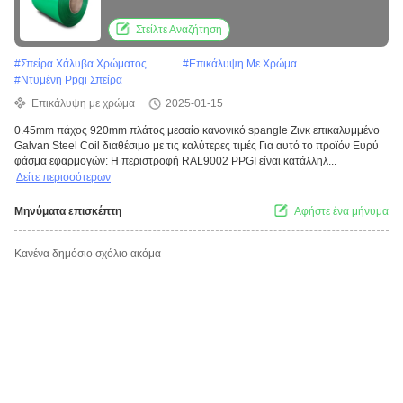
χάλυβα 0,45 mm πάχος 920 mm πλάτος
Στείλτε Αναζήτηση
#
Σπείρα Χάλυβα Χρώματος
#
Επικάλυψη Με Χρώμα
#
Ντυμένη Ppgi Σπείρα
Επικάλυψη με χρώμα
2025-01-15
0.45mm πάχος 920mm πλάτος μεσαίο κανονικό spangle Ζινκ επικαλυμμένο
Galvan Steel Coil διαθέσιμο με τις καλύτερες τιμές Για αυτό το προϊόν Ευρύ
φάσμα εφαρμογών: Η περιστροφή RAL9002 PPGI είναι κατάλληλ...
Δείτε περισσότερων
Μηνύματα επισκέπτη
Αφήστε ένα μήνυμα
Κανένα δημόσιο σχόλιο ακόμα