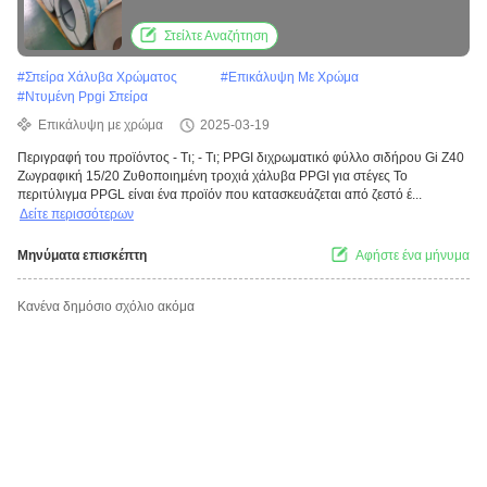
χάλυβα PPGI για στέγες
Στείλτε Αναζήτηση
#
Σπείρα Χάλυβα Χρώματος
#
Επικάλυψη Με Χρώμα
#
Ντυμένη Ppgi Σπείρα
Επικάλυψη με χρώμα
2025-03-19
Περιγραφή του προϊόντος - Τι; - Τι; PPGI διχρωματικό φύλλο σιδήρου Gi Z40
Ζωγραφική 15/20 Ζυθοποιημένη τροχιά χάλυβα PPGI για στέγες Το
περιτύλιγμα PPGL είναι ένα προϊόν που κατασκευάζεται από ζεστό έ...
Δείτε περισσότερων
Μηνύματα επισκέπτη
Αφήστε ένα μήνυμα
Κανένα δημόσιο σχόλιο ακόμα