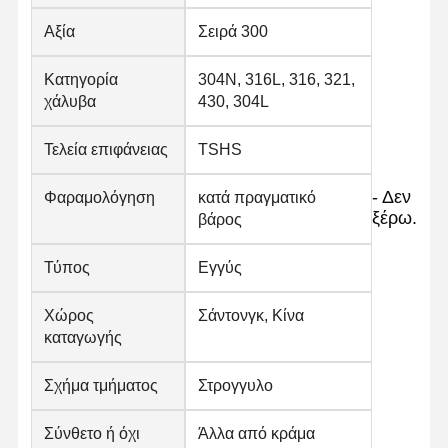
Αξία
Σειρά 300
Στρογγυλοί από ανοξείδωτο χάλυβα
Αλουμινένιες ράβδοι και περιτυλίγματα
Κατηγορία
304N, 316L, 316, 321,
χάλυβα
430, 304L
Χάλκινες Λωρίδες και Χάλκινες ράβδους
Τελεία επιφάνειας
TSHS
Πλινθώματα ψευδάργυρου
- Δεν
Φαραμολόγηση
κατά πραγματικό
Κελύβια Ίγκοντς και Πλάκες Κελύβδου
ξέρω.
βάρος
Τύπος
Εγγύς
Χώρος
Σάντονγκ, Κίνα
καταγωγής
Σχήμα τμήματος
Στρογγυλο
Σύνθετο ή όχι
Άλλα από κράμα