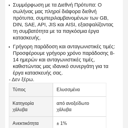
Συμμόρφωση με τα Διεθνή Πρότυπα: Ο
σωλήνας μας πληροί διάφορα διεθνή
πρότυπα, συμπεριλαμβανομένων των GB,
Ποιοτικός
Επαφή
Νέα
DIN, SAE, API, JIS και AISI, εξασφαλίζοντας
Έλεγχος
τη συμβατότητα με τα παγκόσμια έργα
κατασκευής.
Ενωμένοι στενά σωλήνες χάλυβα
Γρήγορη παράδοση και ανταγωνιστικές τιμές:
Προσφέρουμε γρήγορο χρόνο παράδοσης 8-
Χωρίς συγκόλληση σωλήνες χάλυβα
14 ημερών και ανταγωνιστικές τιμές,
Σωλήνες από ανοξείδωτο χάλυβα
καθιστώντας μας ιδανικό συνεργάτη για τα
έργα κατασκευής σας.
Σιδηρουργικοί σωλήνες ακριβείας
- Δεν ξέρω.
Τεχνητά κυλίνδρους
Τύπος
Ελυσσμένα
Καυτός - κυλημένες σπείρες
Κατηγορία
από ανοξείδωτο
χάλυβα
χάλυβα
Ελασματοποιημένες εν ψυχρώ σπείρες
Ανεκτικότητα
± 1%
Επικάλυψη με χρώμα