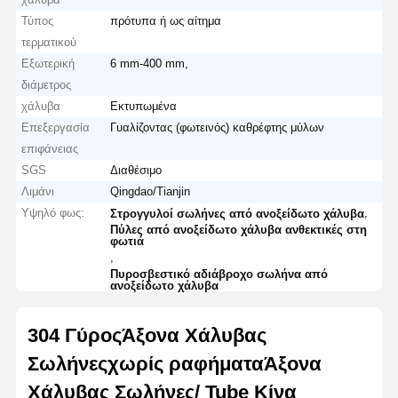
Τύπος
πρότυπα ή ως αίτημα
τερματικού
Εξωτερική
6 mm-400 mm,
διάμετρος
χάλυβα
Εκτυπωμένα
Επεξεργασία
Γυαλίζοντας (φωτεινός) καθρέφτης μύλων
επιφάνειας
SGS
Διαθέσιμο
Λιμάνι
Qingdao/Tianjin
Υψηλό φως:
,
Στρογγυλοί σωλήνες από ανοξείδωτο χάλυβα
Πύλες από ανοξείδωτο χάλυβα ανθεκτικές στη
φωτιά
,
Πυροσβεστικό αδιάβροχο σωλήνα από
ανοξείδωτο χάλυβα
304 Γύρος
Άξονα
Χάλυβας
Σωλήνες
χωρίς ραφήματα
Άξονα
Χάλυβας
Σωλήνες
/ Tube Κίνα