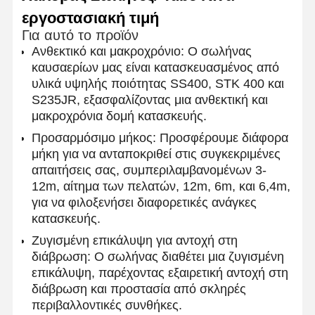
εργοστασιακή τιμή
Για αυτό το προϊόν
Ανθεκτικό και μακροχρόνιο: Ο σωλήνας
καυσαερίων μας είναι κατασκευασμένος από
υλικά υψηλής ποιότητας SS400, STK 400 και
S235JR, εξασφαλίζοντας μια ανθεκτική και
μακροχρόνια δομή κατασκευής.
Προσαρμόσιμο μήκος: Προσφέρουμε διάφορα
μήκη για να ανταποκριθεί στις συγκεκριμένες
απαιτήσεις σας, συμπεριλαμβανομένων 3-
12m, αίτημα των πελατών, 12m, 6m, και 6,4m,
για να φιλοξενήσει διαφορετικές ανάγκες
κατασκευής.
Ζυγισμένη επικάλυψη για αντοχή στη
διάβρωση: Ο σωλήνας διαθέτει μια ζυγισμένη
επικάλυψη, παρέχοντας εξαιρετική αντοχή στη
Αρχική
Προϊόντα
Σχετικά Με
Γύρος
Σελίδα
Εμάς
Εργοστασίων
διάβρωση και προστασία από σκληρές
περιβαλλοντικές συνθήκες.