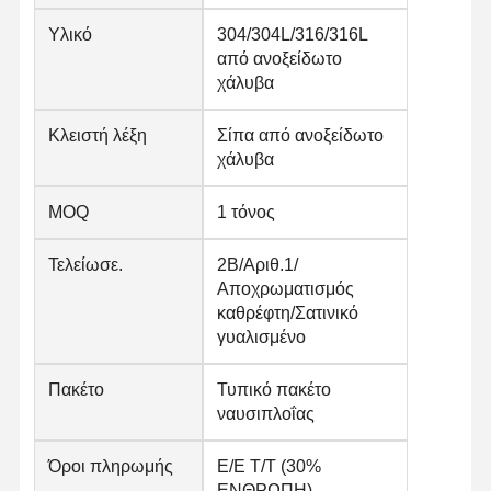
Υλικό
304/304L/316/316L
από ανοξείδωτο
χάλυβα
Κλειστή λέξη
Σίπα από ανοξείδωτο
χάλυβα
MOQ
1 τόνος
Τελείωσε.
2Β/Αριθ.1/
Αποχρωματισμός
καθρέφτη/Σατινικό
γυαλισμένο
Πακέτο
Τυπικό πακέτο
ναυσιπλοΐας
Όροι πληρωμής
Ε/Ε Τ/Τ (30%
ΕΝΘΡΩΠΗ)