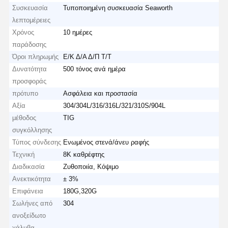
Συσκευασία
Τυποποιημένη συσκευασία Seaworth
λεπτομέρειες
Χρόνος
10 ημέρες
παράδοσης
Όροι πληρωμής
Ε/Κ Δ/Α Δ/Π Τ/Τ
Δυνατότητα
500 τόνος ανά ημέρα
προσφοράς
πρότυπο
Ασφάλεια και προστασία
Αξία
304/304L/316/316L/321/310S/904L
μέθοδος
TIG
συγκόλλησης
Τύπος σύνδεσης
Ενωμένος στενά/άνευ ραφής
Τεχνική
8K καθρέφτης
Διαδικασία
Ζυθοποιία, Κόψιμο
Ανεκτικότητα
± 3%
Επιφάνεια
180G,320G
Σωλήνες από
304
ανοξείδωτο
χάλυβα