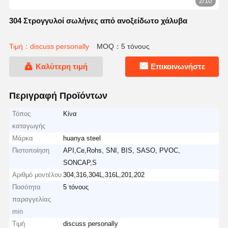
2/10
304 Στρογγυλοί σωλήνες από ανοξείδωτο χάλυβα
Τιμή：discuss personally
MOQ：5 τόνους
Καλύτερη τιμή
Επικοινωνήστε
Περιγραφή Προϊόντων
Τόπος
Κίνα
καταγωγής
Μάρκα
huanya steel
Πιστοποίηση
API,Ce,Rohs, SNI, BIS, SASO, PVOC,
SONCAP,S
Αριθμό μοντέλου
304,316,304L,316L,201,202
Ποσότητα
5 τόνους
παραγγελίας
min
Τιμή
discuss personally