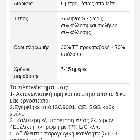
Διάρκεια
6 μέτρα.. όπως απαιτείτε.
Τύπος
Σωλήνες SS χωρίς
Ποιοτικός
Επαφή
Νέα
συγκόλληση και σωλήνες
Έλεγχος
συγκόλλησης
Ενωμένοι στενά σωλήνες χάλυβα
Όροι πληρωμής
30% ΤΤ προκαταβολή + 70%
υπόλοιπο
Χωρίς συγκόλληση σωλήνες χάλυβα
Χρόνος
7-15 ημέρες
Σωλήνες από ανοξείδωτο χάλυβα
παράδοσης
Σιδηρουργικοί σωλήνες ακριβείας
Το πλεονέκτημα μας:
1- Ανταγωνιστική τιμή και ποιότητα από το δικό
Τεχνητά κυλίνδρους
μας εργοστάσιο.
2.Εγκρίθηκε από ISO9001, CE, SGS κάθε
Καυτός - κυλημένες σπείρες
χρόνο
3- Καλύτερη εξυπηρέτηση εντός 24 ωρών.
Ελασματοποιημένες εν ψυχρώ σπείρες
4Ευέλικτη πληρωμή με T/T, L/C κλπ.
5. Αδιάλειπτη παραγωγική ικανότητα (50000
Επικάλυψη με χρώμα