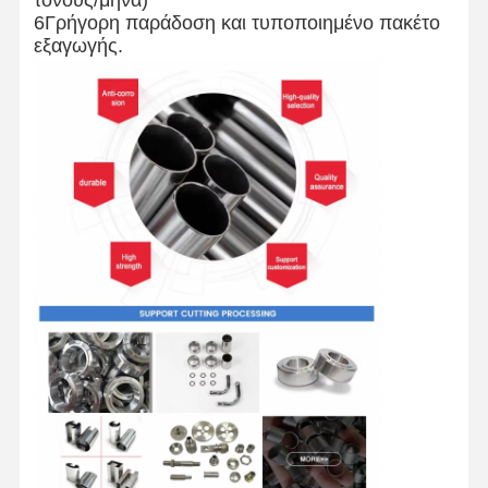
τόνους/μήνα)
6Γρήγορη παράδοση και τυποποιημένο πακέτο
Στρογγυλοί από ανοξείδωτο χάλυβα
εξαγωγής.
Αλουμινένιες ράβδοι και περιτυλίγματα
Χάλκινες Λωρίδες και Χάλκινες ράβδους
Πλινθώματα ψευδάργυρου
Κελύβια Ίγκοντς και Πλάκες Κελύβδου