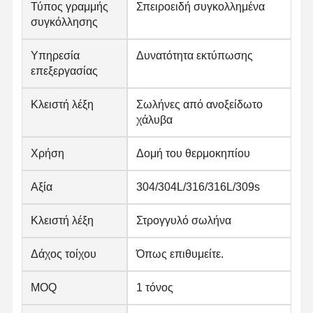
Τύπος γραμμής
Σπειροειδή συγκολλημένα
συγκόλλησης
Υπηρεσία
Δυνατότητα εκτύπωσης
επεξεργασίας
Κλειστή λέξη
Σωλήνες από ανοξείδωτο
χάλυβα
Χρήση
Δομή του θερμοκηπίου
Αξία
304/304L/316/316L/309s
Κλειστή λέξη
Στρογγυλό σωλήνα
Δάχος τοίχου
Όπως επιθυμείτε.
Αρχική
Προϊόντα
Σχετικά Με
Γύρος
Σελίδα
Εμάς
Εργοστασίων
MOQ
1 τόνος