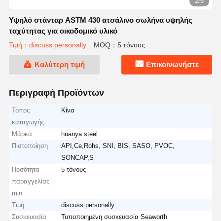
2/6
Υψηλό στάνταρ ASTM 430 ατσάλινο σωλήνα υψηλής
ταχύτητας για οικοδομικό υλικό
Τιμή：discuss personally
MOQ：5 τόνους
Καλύτερη τιμή
Επικοινωνήστε
Περιγραφή Προϊόντων
Τόπος
Κίνα
καταγωγής
Μάρκα
huanya steel
Πιστοποίηση
API,Ce,Rohs, SNI, BIS, SASO, PVOC,
SONCAP,S
Ποσότητα
5 τόνους
παραγγελίας
min
Τιμή
discuss personally
Συσκευασία
Τυποποιημένη συσκευασία Seaworth