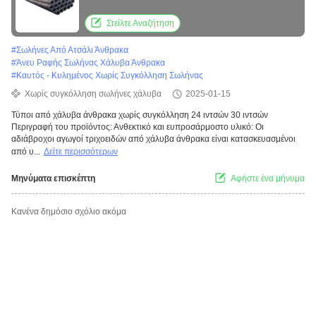
ιντσών Σιδηροδρομικών σωλήνων Χάλυβα
άνθρακα
Στείλτε Αναζήτηση
#
Σωλήνες Από Ατσάλι Άνθρακα
#
Άνευ Ραφής Σωλήνας Χάλυβα Άνθρακα
#
Καυτός - Κυλημένος Χωρίς Συγκόλληση Σωλήνας
Χωρίς συγκόλληση σωλήνες χάλυβα
2025-01-15
Τύποι από χάλυβα άνθρακα χωρίς συγκόλληση 24 ιντσών 30 ιντσών
Περιγραφή του προϊόντος: Ανθεκτικό και ευπροσάρμοστο υλικό: Οι
αδιάβροχοι αγωγοί τριχοειδών από χάλυβα άνθρακα είναι κατασκευασμένοι
από υ...
Δείτε περισσότερων
Μηνύματα επισκέπτη
Αφήστε ένα μήνυμα
Κανένα δημόσιο σχόλιο ακόμα