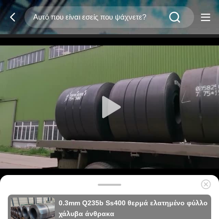
0.3mm Q235b Ss400 θερμά ελατημένο φύλλο
χάλυβα άνθρακα