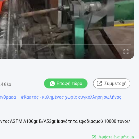
Επαφή τώρα
Συμμετοχή
24 θέα
άνθρακα
#
Καυτός - κυλημένος χωρίς συγκόλληση σωλήνας
ντοςASTM A106gr. B/A53gr. Ικανότητα εφοδιασμού 10000 τόνοι/
 διάμετρος 1-600 mm Δά...
Δείτε περισσότερων
Αφήστε ένα μήνυμα