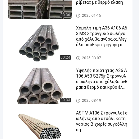
ρίβειας με θερμό έλαση
Χωρίς συγκόλληση σωλήνε
00:36
2025-01-15
ς χάλυβα
Χαμηλή τιμή A36 A106 A5
3 MS Στρογγυλό σωλήνα
από χάλυβα άνθρακα Μεγ
άλο απόθεμα Γρήγορη παρ
άδοση
Χωρίς συγκόλληση σωλήνε
00:24
2025-03-07
ς χάλυβα
Υψηλής ποιότητας A36 A
106 A53 S275jr Στρογγυλ
ό σωλήνα από χάλυβα άνθ
ρακα θερμό και κρύο έλα
ση
Χωρίς συγκόλληση σωλήνε
00:33
2025-08-19
ς χάλυβα
ASTM A106 Στρογγυλοί σ
ωλήνες από ατσάλι κατη
γορίας Β χωρίς συγκόλλη
ση