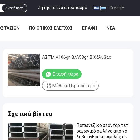
Ζητήστε ένα απόσπασμα
|
Greek
Αναζήτηση
ΟΣΤΑΣΊΩΝ
ΠΟΙΟΤΙΚΌΣ ΈΛΕΓΧΟΣ
ΕΠΑΦΉ
ΝΈΑ
ΑΣTM A106gr. B/A53gr. B Χάλυβας
Επαφή τώρα
Μάθετε Περισσότερα
Σχετικά βίντεο
Γιαπωνέζικο στάνταρ τετ
ραγωνικό σωλήνα από χά
λυβα άνθρακα υψηλής ακ