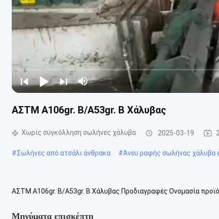
ΑΣTM A106gr. B/A53gr. B Χάλυβας
Χωρίς συγκόλληση σωλήνες χάλυβα
2025-03-19
#
Σωλήνες από ατσάλι άνθρακα
#
Άνευ ραφής σωλήνας χάλυβα 
ΑΣTM A106gr. B/A53gr. B Χάλυβας Προδιαγραφές Ονομασία προϊό
μήνα Μέθοδος διεργασίας Κρύο έλξη και ψυχρό έλασμα Εξωτερική
Μηνύματα επισκέπτη