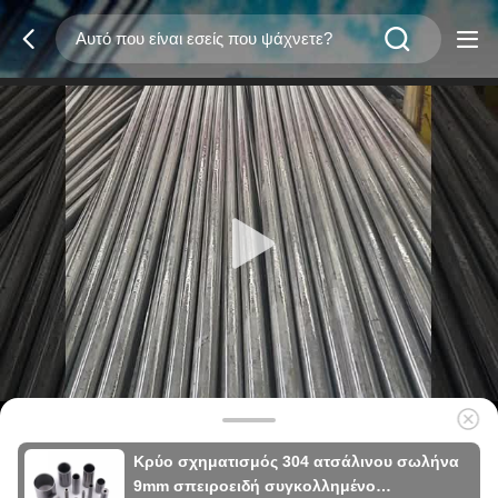
Κρύο σχηματισμός 304 ατσάλινου σωλήνα
9mm σπειροειδή συγκολλημένο