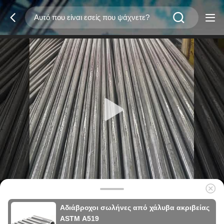
Αδιάβροχοι σωλήνες από χάλυβα ακριβείας
ASTM A519