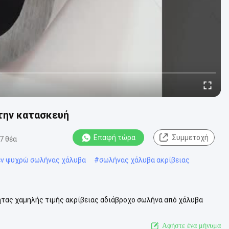
την κατασκευή
Επαφή τώρα
Συμμετοχή
7 θέα
εν ψυχρώ σωλήνας χάλυβα
#
σωλήνας χάλυβα ακρίβειας
τητας χαμηλής τιμής ακρίβειας αδιάβροχο σωλήνα από χάλυβα
λήνας από ατσάλι υψηλή...
Δείτε περισσότερων
Αφήστε ένα μήνυμα