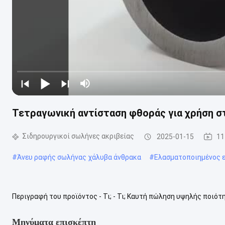
Τετραγωνική αντίσταση φθοράς για χρήση σ
Σιδηρουργικοί σωλήνες ακριβείας
2025-01-15
11
#
Άνευ ραφής σωλήνας χάλυβα άνθρακα
#
Ελασματοποιημένος 
Περιγραφή του προϊόντος - Τι; - Τι; Καυτή πώληση υψηλής ποιό
άνθρακα τετραγωνικό σωλήνα Ο σωλήνας ακριβείας είναι ένας σω
Μηνύματα επισκέπτη